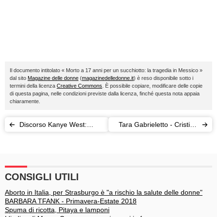
Il documento intitolato « Morto a 17 anni per un succhiotto: la tragedia in Messico »
dal sito
Magazine delle donne
(
magazinedelledonne.it
) è reso disponibile sotto i
termini della licenza
Creative Commons
. È possibile copiare, modificare delle copie
di questa pagina, nelle condizioni previste dalla licenza, finché questa nota appaia
chiaramente.
Discorso Kanye West:
Tara Gabrieletto - Cristian
"Amo tutti (anche Taylor
Gallella: matrimonio pronti,
Swift)"
via!
CONSIGLI UTILI
Aborto in Italia, per Strasburgo è "a rischio la salute delle donne"
BARBARA TFANK - Primavera-Estate 2018
Spuma di ricotta, Pitaya e lamponi