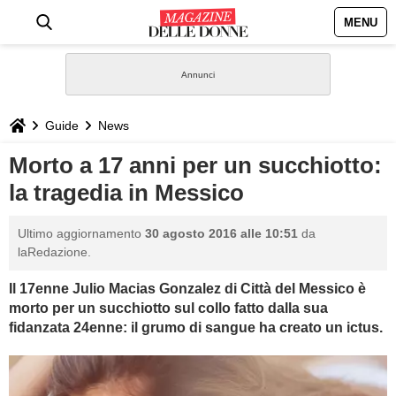
MENU
HOME
NEWS
Guide
News
STILE
Morto a 17 anni per un succhiotto:
la tragedia in Messico
BIOGRAFIE
Ultimo aggiornamento
30 agosto 2016 alle 10:51
da
DEFINIZIONI
laRedazione.
Il 17enne Julio Macias Gonzalez di Città del Messico è
GASTRONOMIA
morto per un succhiotto sul collo fatto dalla sua
fidanzata 24enne: il grumo di sangue ha creato un ictus.
CAPELLI
SESSO