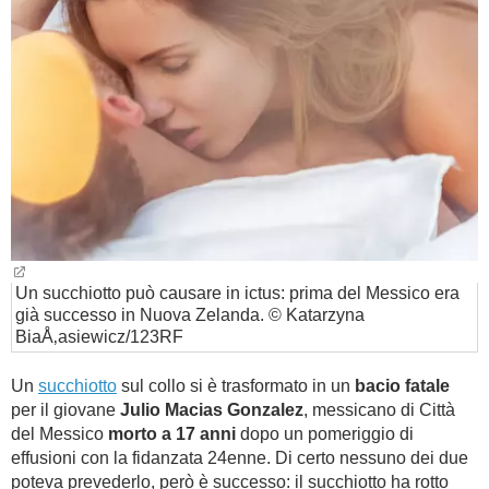
BAMBINO
DIETA
GUIDE
FORUM
Un succhiotto può causare in ictus: prima del Messico era
già successo in Nuova Zelanda. © Katarzyna
BiaÅ‚asiewicz/123RF
Un
succhiotto
sul collo si è trasformato in un
bacio fatale
per il giovane
Julio Macias Gonzalez
, messicano di Città
del Messico
morto a 17 anni
dopo un pomeriggio di
effusioni con la fidanzata 24enne. Di certo nessuno dei due
poteva prevederlo, però è successo: il succhiotto ha rotto