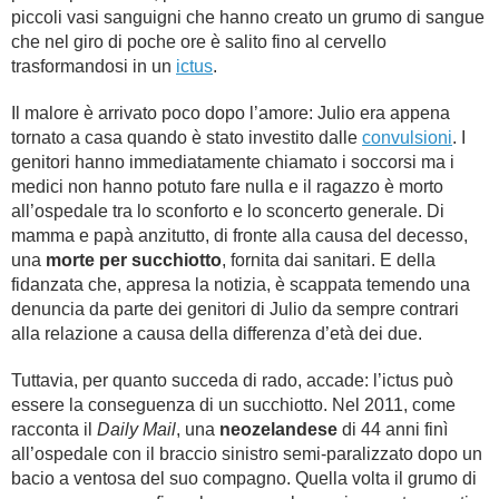
piccoli vasi sanguigni che hanno creato un grumo di sangue
che nel giro di poche ore è salito fino al cervello
trasformandosi in un
ictus
.
Il malore è arrivato poco dopo l’amore: Julio era appena
tornato a casa quando è stato investito dalle
convulsioni
. I
genitori hanno immediatamente chiamato i soccorsi ma i
medici non hanno potuto fare nulla e il ragazzo è morto
all’ospedale tra lo sconforto e lo sconcerto generale. Di
mamma e papà anzitutto, di fronte alla causa del decesso,
una
morte per succhiotto
, fornita dai sanitari. E della
fidanzata che, appresa la notizia, è scappata temendo una
denuncia da parte dei genitori di Julio da sempre contrari
alla relazione a causa della differenza d’età dei due.
Tuttavia, per quanto succeda di rado, accade: l’ictus può
essere la conseguenza di un succhiotto. Nel 2011, come
racconta il
Daily Mail
, una
neozelandese
di 44 anni finì
all’ospedale con il braccio sinistro semi-paralizzato dopo un
bacio a ventosa del suo compagno. Quella volta il grumo di