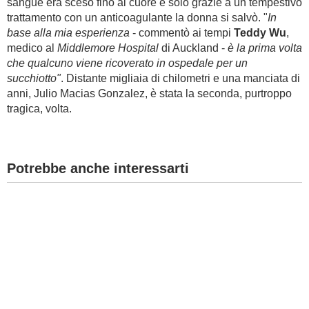
sangue era sceso fino al cuore e solo grazie a un tempestivo
trattamento con un anticoagulante la donna si salvò. "
In
base alla mia esperienza
- commentò ai tempi
Teddy Wu
,
medico al
Middlemore Hospital
di Auckland -
è la prima volta
che qualcuno viene ricoverato in ospedale per un
succhiotto"
. Distante migliaia di chilometri e una manciata di
anni, Julio Macias Gonzalez, è stata la seconda, purtroppo
tragica, volta.
Potrebbe anche interessarti