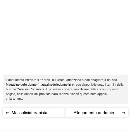
Il documento intitolato « Esercizi di Pilates: attenzione a non sbagliare » dal sito
Magazine delle donne
(
magazinedelledonne.it
) è reso disponibile sotto i termini della
licenza
Creative Commons
. È possibile copiare, modificare delle copie di questa
pagina, nelle condizioni previste dalla licenza, finché questa nota appaia
chiaramente.
Massofisioterapista,
Allenamento addominali:
dietista, podologo e gli altri
inizia ora
esperti di salute e