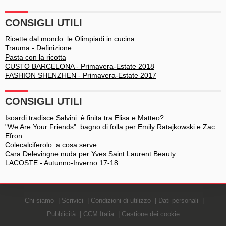
benessere
CONSIGLI UTILI
Ricette dal mondo: le Olimpiadi in cucina
Trauma - Definizione
Pasta con la ricotta
CUSTO BARCELONA - Primavera-Estate 2018
FASHION SHENZHEN - Primavera-Estate 2017
CONSIGLI UTILI
Isoardi tradisce Salvini: è finita tra Elisa e Matteo?
"We Are Your Friends": bagno di folla per Emily Ratajkowski e Zac
Efron
Colecalciferolo: a cosa serve
Cara Delevingne nuda per Yves Saint Laurent Beauty
LACOSTE - Autunno-Inverno 17-18
Chi siamo
Scrivici
Condizioni di utilizzo
Dati personali
Pubblicità
CCM Italia
Gestione dei cookie