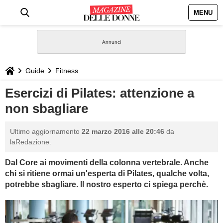
MENU
HOME
NEWS
Guide
Fitness
STILE
Esercizi di Pilates: attenzione a
non sbagliare
BIOGRAFIE
Ultimo aggiornamento
22 marzo 2016 alle 20:46
da
DEFINIZIONI
laRedazione.
Dal Core ai movimenti della colonna vertebrale. Anche
GASTRONOMIA
chi si ritiene ormai un'esperta di Pilates, qualche volta,
potrebbe sbagliare. Il nostro esperto ci spiega perchè.
CAPELLI
SESSO