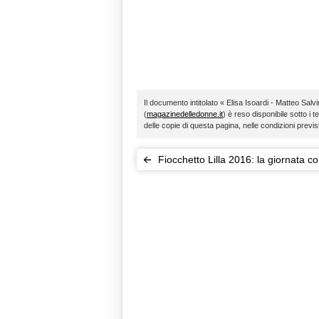
Il documento intitolato « Elisa Isoardi - Matteo Salvin
(
magazinedelledonne.it
) è reso disponibile sotto i t
delle copie di questa pagina, nelle condizioni previ
Fiocchetto Lilla 2016: la giornata co
disturbi alimentari