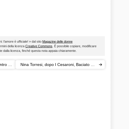
i: l'amore è ufficiale! » dal sito
Magazine delle donne
ermini della licenza
Creative Commons
. È possibile copiare, modificare
ste dalla licenza, finché questa nota appaia chiaramente.
ntro i
Nina Torresi, dopo I Cesaroni, Baciato dal
sole: ecco chi è l'attrice romana