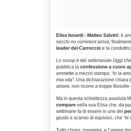
Elisa Isoardi - Matteo Salvini:
è am
secchi
no comment
arriva, finalmente
leader del Carroccio
e la conduttric
Lo
scoop
è del settimanale
Oggi
che,
pubblica la
confessione a cuore ap
ammette a mezzo stampa:
“Io la am
mia vita”.
Una dichiarazione chiara e 
amore, non ricorre a troppe filosofie
Ma in questa schiettezza assoluta 
compare
nella sua Elisa che, da par
settimane fa di essere in uno dei
per
giusto a scanso di equivoci, che
“le
Tutto chiaro, insomma, e l’amore tr