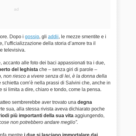
ore. Dopo i
gossip
, gli
addii
, le mezze smentite e i
, l’ufficializzazione della storia d’amore tra il
e televisiva.
 accanto alle foto dei baci appassionati tra i due,
erto del leghista
che – senza giri di parole –
o, non riesco a vivere senza di lei, è la donna della
schietta com’è nella prassi di Salvini che, anche in
 e si limita a dire, chiaro e tondo, come la pensa.
Matteo sembrerebbe aver trovato una
degna
te sua, alla stessa rivista aveva dichiarato poche
iodi più importanti della sua vita
aggiungendo,
 cose non potrebbero andare meglio”.
ionfa mentre
i due si lasciano immortalare dai