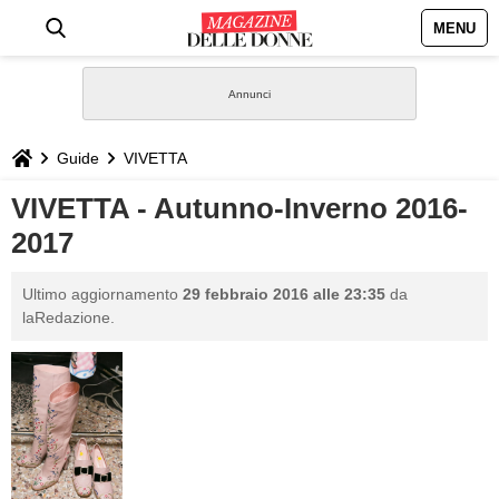
MENU
HOME
NEWS
Guide
VIVETTA
STILE
VIVETTA - Autunno-Inverno 2016-
2017
BIOGRAFIE
Ultimo aggiornamento
29 febbraio 2016 alle 23:35
da
DEFINIZIONI
laRedazione.
GASTRONOMIA
CAPELLI
SESSO