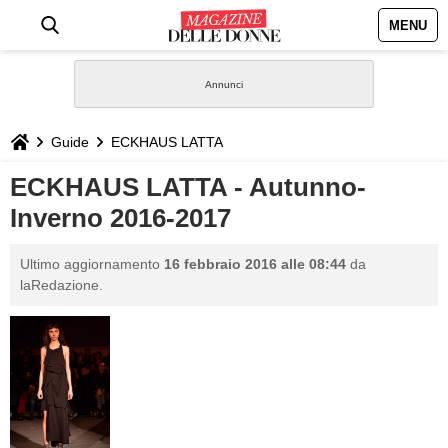
MENU
HOME
NEWS
Guide
ECKHAUS LATTA
STILE
ECKHAUS LATTA - Autunno-
Inverno 2016-2017
BIOGRAFIE
Ultimo aggiornamento
16 febbraio 2016 alle 08:44
da
DEFINIZIONI
laRedazione.
GASTRONOMIA
CAPELLI
SESSO