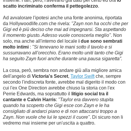
insieme. I fan, però, l'avevano già dato per certo ed ora
lo
scatto incriminato conferma il pettegolezzo
.
Ad avvalorare l'ipotesi anche una fonte anonima, riportata
da Hollywoodlife.com che rivela:
"Zayn non ha occhi che per
Gigi ed è più deciso che mai ad impegnarsi. Sta aspettando
il momento giusto. Adesso vuole conoscerla meglio"
. Non
solo, ma anche all'interno del locale
i due sono sembrati
molto intimi
:
"Si tenevano le mani sotto il tavolo e si
sussurravano all'orecchio. Erano molto uniti tanto che Gigi
ha seguito Zayn fuori anche durante una pausa sigaretta”.
La cosa, però, sembra non andare giù alla migliore amica
dell'angelo di
Victoria's Secret
,
Taylor Swift
che, sempre
secondo l'indiscreta fonte, avrebbe mal digerito il modo con
cui l'ex One Direction avrebbe chiuso la storia con l'ex
Perrie Edwards, ma soprattutto il
litigio social tra il
cantante e Calvin Harris
:
"Taylor era davvero stupita
quando ha scoperto che Gigi esce con Zayn e le ha
consigliato di andarci piano e di non attaccarsi troppo a
Zayn. Non vuole che lui le spezzi il cuore"
. Di sicuro non li
vedremo mai insieme per un'uscita a quattro.