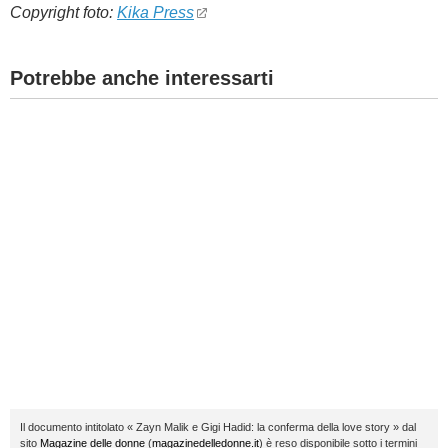
Copyright foto:
Kika Press
Potrebbe anche interessarti
Il documento intitolato « Zayn Malik e Gigi Hadid: la conferma della love story » dal
sito
Magazine delle donne
(
magazinedelledonne.it
) è reso disponibile sotto i termini