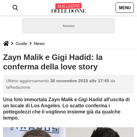
MENU
HOME
NEWS
Guide
News
STILE
Zayn Malik e Gigi Hadid: la
conferma della love story
BIOGRAFIE
Ultimo aggiornamento
30 novembre 2015 alle 17:45
da
DEFINIZIONI
laRedazione.
Una foto immortala Zayn Malik e Gigi Hadid all'uscita di
GASTRONOMIA
un locale di Los Angeles. Lo scatto conferma i
pettegolezzi che li vogliono insieme già da qualche
CAPELLI
tempo.
SESSO