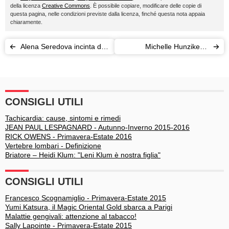
della licenza
Creative Commons
. È possibile copiare, modificare delle copie di
questa pagina, nelle condizioni previste dalla licenza, finché questa nota appaia
chiaramente.
Alena Seredova incinta di
Michelle Hunziker e
Nasi: il gossip che insegue
Trussardi: il segreto del
il gossip
matrimonio felice
CONSIGLI UTILI
Tachicardia: cause, sintomi e rimedi
JEAN PAUL LESPAGNARD - Autunno-Inverno 2015-2016
RICK OWENS - Primavera-Estate 2016
Vertebre lombari - Definizione
Briatore – Heidi Klum: "Leni Klum è nostra figlia"
CONSIGLI UTILI
Francesco Scognamiglio - Primavera-Estate 2015
Yumi Katsura, il Magic Oriental Gold sbarca a Parigi
Malattie gengivali: attenzione al tabacco!
Sally Lapointe - Primavera-Estate 2015