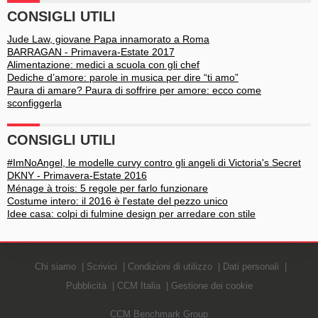
CONSIGLI UTILI
Jude Law, giovane Papa innamorato a Roma
BARRAGAN - Primavera-Estate 2017
Alimentazione: medici a scuola con gli chef
Dediche d’amore: parole in musica per dire “ti amo”
Paura di amare? Paura di soffrire per amore: ecco come
sconfiggerla
CONSIGLI UTILI
#ImNoAngel, le modelle curvy contro gli angeli di Victoria's Secret
DKNY - Primavera-Estate 2016
Ménage à trois: 5 regole per farlo funzionare
Costume intero: il 2016 è l'estate del pezzo unico
Idee casa: colpi di fulmine design per arredare con stile
Chi siamo
Scrivici
Condizioni di utilizzo
Dati personali
Pubblicità
CCM Italia
Gestione dei cookie
CCM Benchmark Group