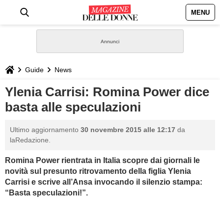
MENU
HOME
NEWS
Guide
News
STILE
Ylenia Carrisi: Romina Power dice
basta alle speculazioni
BIOGRAFIE
Ultimo aggiornamento
30 novembre 2015 alle 12:17
da
DEFINIZIONI
laRedazione.
Romina Power rientrata in Italia scopre dai giornali le
GASTRONOMIA
novità sul presunto ritrovamento della figlia Ylenia
Carrisi e scrive all’Ansa invocando il silenzio stampa:
CAPELLI
“Basta speculazioni!”.
SESSO