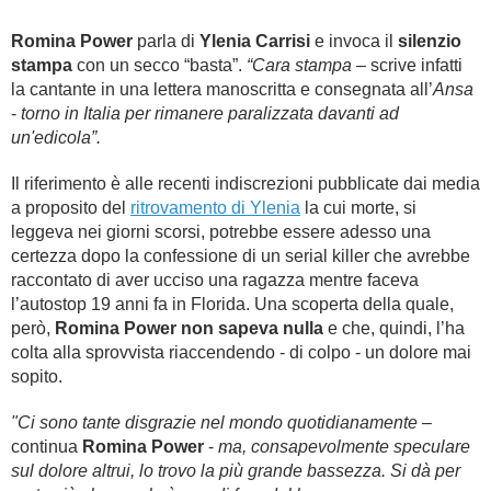
Romina Power
parla di
Ylenia Carrisi
e invoca il
silenzio
stampa
con un secco “basta”.
“Cara stampa
– scrive infatti
la cantante in una lettera manoscritta e consegnata all’
Ansa
-
torno in Italia per rimanere paralizzata davanti ad
un'edicola”.
Il riferimento è alle recenti indiscrezioni pubblicate dai media
a proposito del
ritrovamento di Ylenia
la cui morte, si
leggeva nei giorni scorsi, potrebbe essere adesso una
certezza dopo la confessione di un serial killer che avrebbe
raccontato di aver ucciso una ragazza mentre faceva
l’autostop 19 anni fa in Florida. Una scoperta della quale,
però,
Romina Power non sapeva nulla
e che, quindi, l’ha
colta alla sprovvista riaccendendo - di colpo - un dolore mai
sopito.
"
Ci sono tante disgrazie nel mondo quotidianamente
–
continua
Romina Power
-
ma, consapevolmente speculare
sul dolore altrui, lo trovo la più grande bassezza. Si dà per