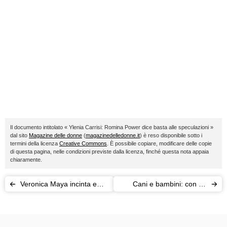
Il documento intitolato « Ylenia Carrisi: Romina Power dice basta alle speculazioni »
dal sito
Magazine delle donne
(
magazinedelledonne.it
) è reso disponibile sotto i
termini della licenza
Creative Commons
. È possibile copiare, modificare delle copie
di questa pagina, nelle condizioni previste dalla licenza, finché questa nota appaia
chiaramente.
Veronica Maya incinta e
Cani e bambini: con un
senza veli: non rinuncia
cucciolo, meno stress per i
alla sua femminilità
più piccoli