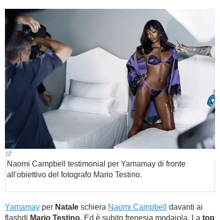
BAMBINO
DIETA
GUIDE
FORUM
Naomi Campbell testimonial per Yamamay di fronte
all'obiettivo del fotografo Mario Testino.
Yamamay
per
Natale
schiera
Naomi Campbell
davanti ai
flashdi
Mario Testino
. Ed è subito frenesia modaiola. La
top