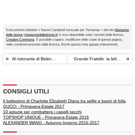
Il documento intitolato « Naomi Campbell sensuale per Yamamay » dal sito
Magazine
delle donne
(
magazinedelledonne.it
) è reso disponibile sotto i termini della licenza
Creative Commons
. È possibile copiare, modificare delle copie di questa pagina,
nelle condizioni previste dalla licenza, finché questa nota appaia chiaramente.
Al ristorante di Belén
Grande Fratello: la lettera
Rodriguez scandalo con
del padre di Barbara e la
Selvaggia Lucarelli e
prova di Valentina
Gianni Morandi
CONSIGLI UTILI
Il battesimo di Charlotte Elizabeth Diana tra selfie e bagni di folla
GUCCI - Primavera-Estate 2017
10 astuzie per combattere i capelli secchi
TOPSHOP UNIQUE - Primavera-Estate 2016
ALEXANDER WANG - Autunno-Inverno 2016-2017