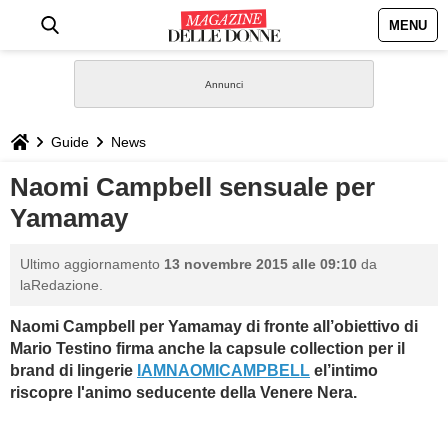
MENU
HOME
NEWS
Guide
News
STILE
Naomi Campbell sensuale per
Yamamay
BIOGRAFIE
Ultimo aggiornamento
13 novembre 2015 alle 09:10
da
DEFINIZIONI
laRedazione.
Naomi Campbell per Yamamay di fronte all’obiettivo di
GASTRONOMIA
Mario Testino firma anche la capsule collection
per il
brand di lingerie
IAMNAOMICAMPBELL
el’intimo
CAPELLI
riscopre l'animo seducente della Venere Nera.
SESSO