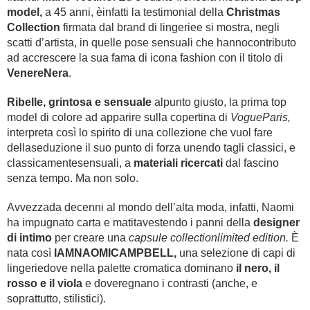
model,
a 45 anni, èinfatti la testimonial della
Christmas
Collection
firmata dal brand di lingeriee si mostra, negli
scatti d’artista, in quelle pose sensuali che hannocontributo
ad accrescere la sua fama di icona fashion con il titolo di
VenereNera
.
Ribelle, grintosa e sensuale
alpunto giusto, la prima top
model di colore ad apparire sulla copertina di
VogueParis,
interpreta così lo spirito di una collezione che vuol fare
dellaseduzione il suo punto di forza unendo tagli classici, e
classicamentesensuali, a
materiali ricercati
dal fascino
senza tempo. Ma non solo.
Avvezzada decenni al mondo dell’alta moda, infatti, Naomi
ha impugnato carta e matitavestendo i panni della
designer
di intimo
per creare una
capsule collectionlimited edition.
È
nata così
IAMNAOMICAMPBELL,
una selezione di capi di
lingeriedove nella palette cromatica dominano
il nero, il
rosso e il viola
e doveregnano i contrasti (anche, e
soprattutto, stilistici).