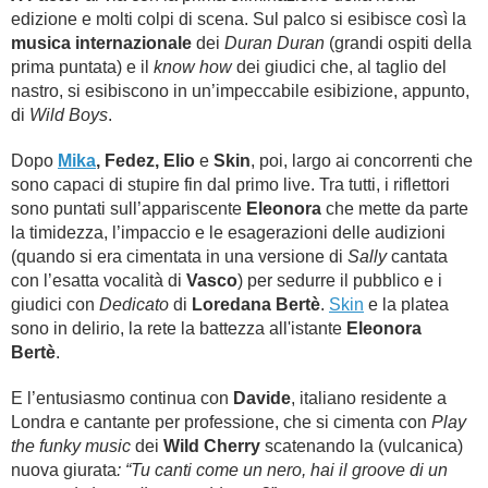
edizione e molti colpi di scena. Sul palco si esibisce così la
musica internazionale
dei
Duran Duran
(grandi ospiti della
prima puntata) e il
know how
dei giudici che, al taglio del
nastro, si esibiscono in un’impeccabile esibizione, appunto,
di
Wild Boys
.
Dopo
Mika
, Fedez, Elio
e
Skin
, poi, largo ai concorrenti che
sono capaci di stupire fin dal primo live. Tra tutti, i riflettori
sono puntati sull’appariscente
Eleonora
che mette da parte
la timidezza, l’impaccio e le esagerazioni delle audizioni
(quando si era cimentata in una versione di
Sally
cantata
con l’esatta vocalità di
Vasco
) per sedurre il pubblico e i
giudici con
Dedicato
di
Loredana Bertè
.
Skin
e la platea
sono in delirio, la rete la battezza all'istante
Eleonora
Bertè
.
E l’entusiasmo continua con
Davide
, italiano residente a
Londra e cantante per professione, che si cimenta con
Play
the funky music
dei
Wild Cherry
scatenando la (vulcanica)
nuova giurata
: “Tu canti come un nero, hai il groove di un