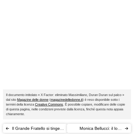
Il documento intitolato « X Factor: eliminato Massimiliano, Duran Duran sul palco »
dal sito
Magazine delle donne
(
magazinedelledonne.it
) è reso disponibile sotto i
termini della licenza
Creative Commons
. È possibile copiare, modificare delle copie
di questa pagina, nelle condizioni previste dalla licenza, finché questa nota appaia
chiaramente.
Il Grande Fratello si tinge
Monica Bellucci: il look