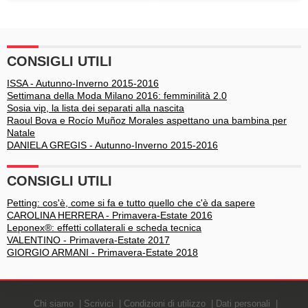
di hard: ecco Rocco Siffredi
della settimana è da 007
CONSIGLI UTILI
ISSA - Autunno-Inverno 2015-2016
Settimana della Moda Milano 2016: femminilità 2.0
Sosia vip, la lista dei separati alla nascita
Raoul Bova e Rocío Muñoz Morales aspettano una bambina per
Natale
DANIELA GREGIS - Autunno-Inverno 2015-2016
CONSIGLI UTILI
Petting: cos'è, come si fa e tutto quello che c'è da sapere
CAROLINA HERRERA - Primavera-Estate 2016
Leponex®: effetti collaterali e scheda tecnica
VALENTINO - Primavera-Estate 2017
GIORGIO ARMANI - Primavera-Estate 2018
Chi siamo
Scrivici
Condizioni di utilizzo
Dati personali