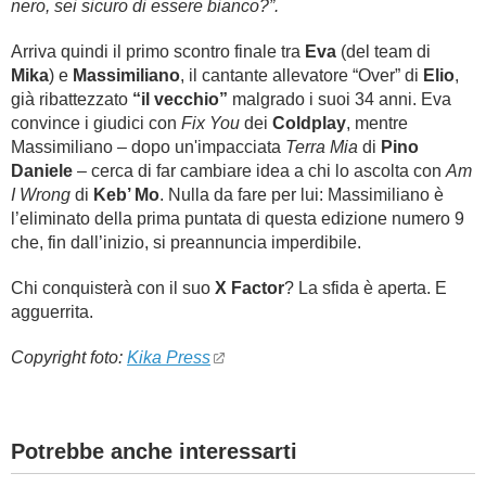
nero, sei sicuro di essere bianco?”.
Arriva quindi il primo scontro finale tra
Eva
(del team di
Mika
) e
Massimiliano
, il cantante allevatore “Over” di
Elio
,
già ribattezzato
“il vecchio”
malgrado i suoi 34 anni. Eva
convince i giudici con
Fix You
dei
Coldplay
, mentre
Massimiliano – dopo un'impacciata
Terra Mia
di
Pino
Daniele
– cerca di far cambiare idea a chi lo ascolta con
Am
I Wrong
di
Keb’ Mo
. Nulla da fare per lui: Massimiliano è
l’eliminato della prima puntata di questa edizione numero 9
che, fin dall’inizio, si preannuncia imperdibile.
Chi conquisterà con il suo
X Factor
? La sfida è aperta. E
agguerrita.
Copyright foto:
Kika Press
Potrebbe anche interessarti