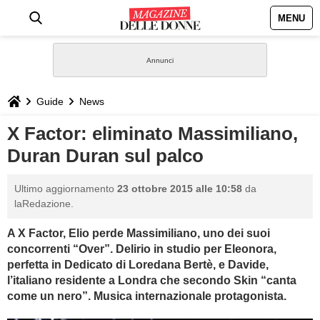
MENU
HOME
NEWS
Guide
News
STILE
X Factor: eliminato Massimiliano,
Duran Duran sul palco
BIOGRAFIE
Ultimo aggiornamento
23 ottobre 2015 alle 10:58
da
DEFINIZIONI
laRedazione.
A X Factor, Elio perde Massimiliano, uno dei suoi
GASTRONOMIA
concorrenti “Over”. Delirio in studio per Eleonora,
perfetta in Dedicato di Loredana Bertè, e Davide,
CAPELLI
l’italiano residente a Londra che secondo Skin “canta
come un nero”. Musica internazionale protagonista.
SESSO