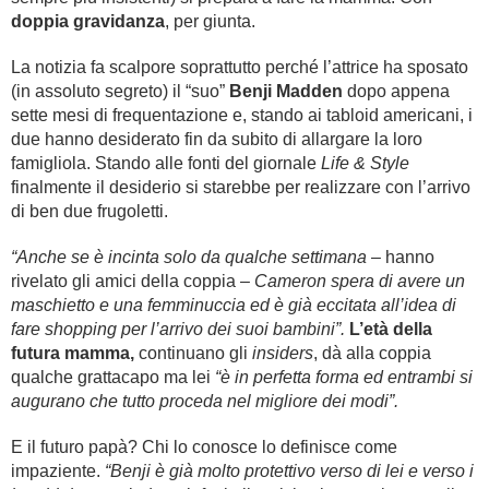
doppia gravidanza
, per giunta.
La notizia fa scalpore soprattutto perché l’attrice ha sposato
(in assoluto segreto) il “suo”
Benji Madden
dopo appena
sette mesi di frequentazione e, stando ai tabloid americani, i
due hanno desiderato fin da subito di allargare la loro
famigliola. Stando alle fonti del giornale
Life & Style
finalmente il desiderio si starebbe per realizzare con l’arrivo
di ben due frugoletti.
“Anche se è incinta solo da qualche settimana
– hanno
rivelato gli amici della coppia –
Cameron spera di avere un
maschietto e una femminuccia ed è già eccitata all’idea di
fare shopping per l’arrivo dei suoi bambini”.
L’età della
futura mamma,
continuano gli
insiders
, dà alla coppia
qualche grattacapo ma lei
“è in perfetta forma ed entrambi si
augurano che tutto proceda nel migliore dei modi”.
E il futuro papà? Chi lo conosce lo definisce come
impaziente.
“Benji è già molto protettivo verso di lei e verso i