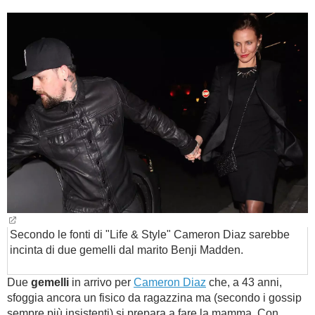
BAMBINO
DIETA
GUIDE
FORUM
Secondo le fonti di "Life & Style" Cameron Diaz sarebbe
incinta di due gemelli dal marito Benji Madden.
Due
gemelli
in arrivo per
Cameron Diaz
che, a 43 anni,
sfoggia ancora un fisico da ragazzina ma (secondo i gossip
sempre più insistenti) si prepara a fare la mamma. Con