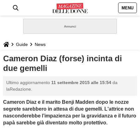
MENU
HOME
NEWS
Guide
News
STILE
Cameron Diaz (forse) incinta di
due gemelli
BIOGRAFIE
Ultimo aggiornamento
11 settembre 2015 alle 15:54
da
DEFINIZIONI
laRedazione.
Cameron Diaz e il marito Benji Madden dopo le nozze
GASTRONOMIA
segrete sarebbero in attesa di due gemelli. L'attrice non
nasconderebbe l’impazienza per la gravidanza e il futuro
CAPELLI
papà sarebbe già diventato molto protettivo.
SESSO