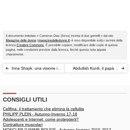
Il documento intitolato « Cameron Diaz (forse) incinta di due gemelli » dal sito
Magazine delle donne
(
magazinedelledonne.it
) è reso disponibile sotto i termini della
licenza
Creative Commons
. È possibile copiare, modificare delle copie di questa
pagina, nelle condizioni previste dalla licenza, finché questa nota appaia
chiaramente.
Irina Shayk: una visione in
Abdullah Kurdi, il papà di
bianco Versace
Aylan era lo scafista.
Parola di una
sopravvissuta
CONSIGLI UTILI
Cellfina: il trattamento che elimina la cellulite
PHILIPP PLEIN - Autunno-Inverno 17-18
Adolescenti e Internet: come proteggerli?
Contratture muscolari
MONCLER GAMME ROUGE - Autunno-Inverno 2016-2017