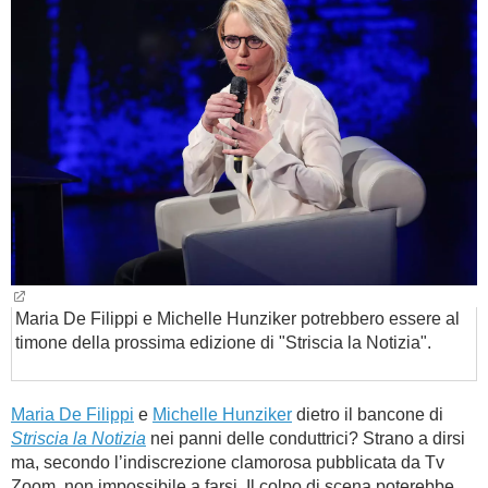
BAMBINO
DIETA
GUIDE
FORUM
Maria De Filippi e Michelle Hunziker potrebbero essere al
timone della prossima edizione di "Striscia la Notizia".
Maria De Filippi
e
Michelle Hunziker
dietro il bancone di
Striscia la Notizia
nei panni delle conduttrici? Strano a dirsi
ma, secondo l’indiscrezione clamorosa pubblicata da Tv
Zoom, non impossibile a farsi. Il colpo di scena poterebbe