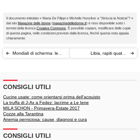
Il documento intitolato « Maria De Filippi e Michelle Hunziker a “Striscia la Notizia”? »
dal sito
Magazine delle donne
(
magazinedelledonne.it
) è reso disponibile sotto i
termini della licenza
Creative Commons
. È possibile copiare, modificare delle copie
di questa pagina, nelle condizioni previste dalla licenza, finché questa nota appaia
chiaramente.
Mondiali di scherma: le
Libia, rapiti quattro
donne del "Dream Team"
dipendenti italiani della
dal fioretto d'oro
ditta Bonatti
CONSIGLI UTILI
Cucine usate: come orientarsi prima dell’acquisto
La truffa di J-Ax a Fedez: lacrime a Le Iene
MILA SCHON - Primavera-Estate 2017
Cozze alla Tarantina
Anemia perniciosa: cause, diagnosi e cura
CONSIGLI UTILI