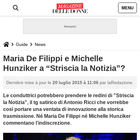
MENU
HOME
NEWS
Guide
News
STILE
Maria De Filippi e Michelle
Hunziker a “Striscia la Notizia”?
BIOGRAFIE
Dernière mise à jour le
20 luglio 2015 à 11:06
par laRedazione.
DEFINIZIONI
Le conduttrici potrebbero prendere le redini di "Striscia
la Notizia", il tg satirico di Antonio Ricci che vorrebbe
GASTRONOMIA
così portare una ventata di innovazione alla storica
trasmissione. Né Maria De Filippi né Michelle Hunziker
CAPELLI
commentano l’indiscrezione.
SESSO