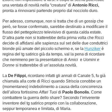
una ventata di novità nella “creatura” di
Antonio Ricci,
pronta a rinnovarsi partendo proprio dal nocciolo duro.
Per adesso, comunque, non si tratta che di un gossip che
però, se fosse confermato, sarebbe destinato a modificare il
flusso del pettegolezzo televisivo di questa calda estate.
D’altra parte non si tratterebbe della prima volta che Ricci
decide di affidarsi alle sapienza sul set delle due conduttrici
bionde più amate del piccolo schermo e, se la
Hunziker
è
regina del tg satirico già da tempo, val la pena di ricordare
che nemmeno per la presentatrice di
Amici
e
Uomini e
Donne
si tratterebbe di un’assoluta novità.
La
De Filippi,
ricordano infatti gli annali di Canale 5, fu già
chiamata alla corte di Ricci quando
Striscia
conobbe un
(momentaneo) indebolimento a causa della concorrenza
dell’allora fortissimo
Affari Tuoi
di
Paolo Bonolis.
Come
combattere la guerra dello share? Secondo l’irriverente
inventore del tg satirico proprio con la collaborazione,
seppur temporanea e limitata, di Maria.