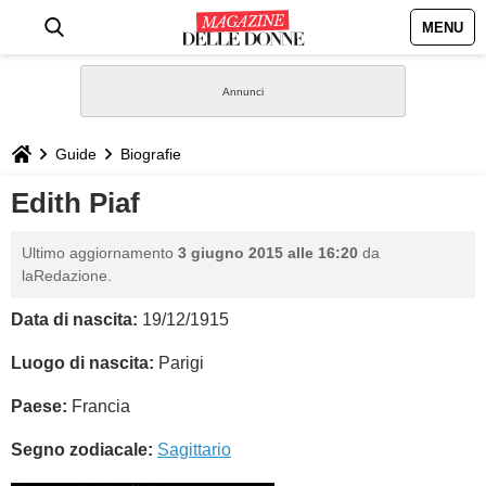
MENU
HOME
NEWS
Guide
Biografie
STILE
Edith Piaf
BIOGRAFIE
Ultimo aggiornamento
3 giugno 2015 alle 16:20
da
laRedazione.
DEFINIZIONI
Data di nascita:
19/12/1915
GASTRONOMIA
Luogo di nascita:
Parigi
Paese:
Francia
CAPELLI
Segno zodiacale:
Sagittario
SESSO