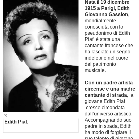
Nata il 19 dicembre
1915 a Parigi, Edith
BAMBINO
Giovanna Gassion
,
mondialmente
conosciuta con lo
DIETA
pseudonimo di Edith
Piaf, è stata una
GUIDE
cantante francese che
ha lasciato un segno
indelebile nel cuore
FORUM
del patrimonio
musicale.
Con un padre artista
circense e una madre
cantante di strada
, la
giovane Edith Piaf
cresce circondata
dall’universo artistico.
Accompagnando suo
Edith Piaf.
padre in strada, Edith
ha modo di forgiare il
suo talento di giovane