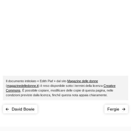
Il documento intitolato « Edith Piaf » dal sito
Magazine delle donne
(
magazinedelledonne.it
) è reso disponibile sotto i termini della licenza
Creative
Commons
. È possibile copiare, modificare delle copie di questa pagina, nelle
condizioni previste dalla licenza, finché questa nota appaia chiaramente.
David Bowie
Fergie