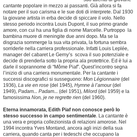
cantante popolare in mezzo ai passanti. Già allora si fa
notare per il suo carisma e le sue doti di interprete. Dal 1930
la giovane artista in erba decide di spiccare il volo. Nello
stesso periodo incontra Louis Dupont, il suo primo grande
amore, con cui ha una figlia di nome Marcelle. Purtroppo la
bambina muore di meningite due anni dopo. Ma se la
disgrazia sommerge la sua vita privata, la fortuna sembra
sorriderle nella carriera professionale. Infatti Louis Leplée,
manager del cabaret Le Gerny’s scova il suo potenziale e
decide di prenderla sotto la propria ala protettrice. Ed è lui a
darle il soprannome di “Môme Piaf”. Quest’incontro segna
l’inizio di una carriera monumentale. Per la cantante i
successi discografici si susseguono:
Mon Légionnaire
(del
1936),
La vie en rose
(del 1945),
Hymne à l’amour
(del
1949),
Padam... Padam...
(del 1951),
Milord
(del 1959) e la
famosissima
Non, je ne regrette rien
(del 1960).
Eterna innamorata, Edith Piaf non conosce però lo
stesso successo in campo sentimentale
. La cantante è
una vera e propria collezionista di relazioni amorose. Nel
1994 incontra Yves Montand, ancora agli inizi della sua
carriera, quando canta per i tedeschi che occupano la