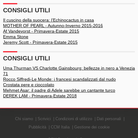
CONSIGLI UTILI
Il cuscino della suocera: l’Echinocactus in casa
MOTHER OF PEARL - Autunno-Inverno 2015-2016
Af Vandevorst - Primavera-Estate 2015
Emma Stone
Jeremy Scott - Primavera-Estate 2015
CONSIGLI UTILI
Uma Thurman VS Charlotte Gainsbourg: bellezze in nero a Venezia
71
Rocco Siffredi-Le Monde: i francesi scandalizzati dal nudo
Crostata pere e cioccolato
Mehmet Asar: il padre di Adele sarebbe un cantante turco
DEREK LAM - Primavera-Estate 2018
Chi siamo
Scrivici
Condizioni di utilizzo
Dati personali
Pubblicità
CCM Italia
Gestione dei cookie