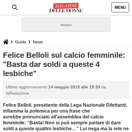
MENU
HOME
NEWS
Guide
News
STILE
Felice Belloli sul calcio femminile:
"Basta dar soldi a queste 4
BIOGRAFIE
lesbiche"
DEFINIZIONI
Ultimo aggiornamento
14 maggio 2015 alle 19:33
da
laRedazione.
GASTRONOMIA
Felice Belloli
,
presidente della Lega Nazionale Dilettanti,
infiamma la polemica per una frase che
CAPELLI
avrebbe
pronunciato all'assemblea del calcio
femminile:
“Basta! Non si può sempre parlare di dare
SESSO
soldi a queste quattro lesbiche…” Lui nega ma la rete ne