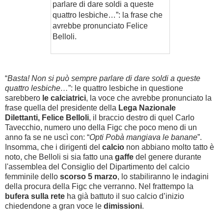
parlare di dare soldi a queste
quattro lesbiche…”: la frase che
avrebbe pronunciato Felice
Belloli.
“
Basta! Non si può sempre parlare di dare soldi a queste
quattro lesbiche…
”: le quattro lesbiche in questione
sarebbero
le calciatrici
, la voce che avrebbe pronunciato la
frase quella del
presidente della
Lega Nazionale
Dilettanti,
Felice Belloli
,
il braccio destro di quel Carlo
Tavecchio, numero uno della Figc che poco meno di un
anno fa se ne uscì con: “
Opti Pobà mangiava le banane
”.
Insomma, che i dirigenti del
calcio
non abbiano molto tatto è
noto, che Belloli si sia fatto una
gaffe
del genere durante
l'assemblea del Consiglio del Dipartimento del calcio
femminile dello
scorso 5 marzo
, lo stabiliranno le indagini
della procura della Figc che verranno. Nel frattempo la
bufera sulla rete
ha già battuto il suo calcio d’inizio
chiedendone a gran voce le
dimissioni
.