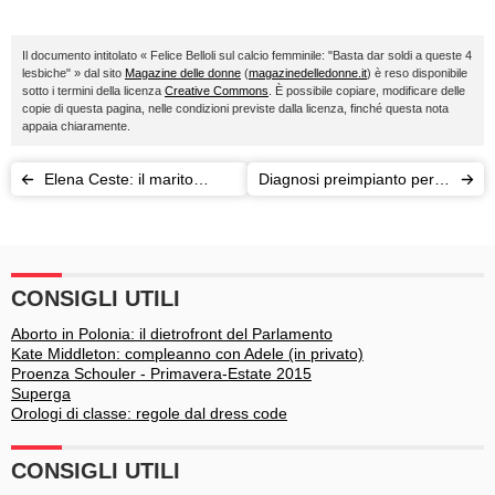
Il documento intitolato « Felice Belloli sul calcio femminile: "Basta dar soldi a queste 4
lesbiche" » dal sito
Magazine delle donne
(
magazinedelledonne.it
) è reso disponibile
sotto i termini della licenza
Creative Commons
. È possibile copiare, modificare delle
copie di questa pagina, nelle condizioni previste dalla licenza, finché questa nota
appaia chiaramente.
Elena Ceste: il marito
Diagnosi preimpianto per le
Michele Buoninconti a
coppie fertili con patologie:
giudizio immediato
cade il divieto
CONSIGLI UTILI
Aborto in Polonia: il dietrofront del Parlamento
Kate Middleton: compleanno con Adele (in privato)
Proenza Schouler - Primavera-Estate 2015
Superga
Orologi di classe: regole dal dress code
CONSIGLI UTILI