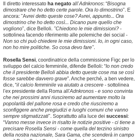
Il diretto interessato
ha negato
all’
Adnkronos
: “
Bisogna
dimostrare che ho detto certe parole. Ora lo dimostrino
". E
ancora: "A
vrei detto queste cose? Avrei, appunto... Ora
dimostrino che ho detto così... Dicano pure quello che
vogliono
", dice Belloli.
"Chiedono le mie dimissioni?
-
sottolinea facendo riferimento alle polemiche dei social -
Non so chi può chiedere le mie dimissioni. Io, in ogni caso,
non ho mire politiche. So cosa devo fare"
.
Rosella Sensi
, coordinatrice della commissione Figc per lo
sviluppo del calcio femminile, difende Belloli: “
Io non credo
che il presidente Belloli abbia detto queste cose ma se così
fosse sarebbe davvero grave
”. Anche perché, a ben vedere,
dice, “
il calcio femminile va aiutato a crescere
- sottolinea
l'ex presidente della Roma all'
Adnkronos
-
e sono convinta
che nei prossimi anni riusciremo ad aumentare molto la
popolarità del pallone rosa e credo che riusciremo a
sconfiggere anche pregiudizi e luoghi comuni che vanno
sempre stigmatizzati
". Soprattutto alla luce dei
successi
:
“
Vanno messe invece in risalto le notizie positive - ci tiene a
precisare Rosella Sensi - come quella del terzino sinistro
della nostra nazionale, Sara Gama, che scenderà in campo