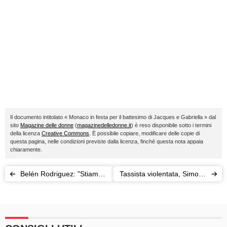
Il documento intitolato « Monaco in festa per il battesimo di Jacques e Gabriella » dal
sito
Magazine delle donne
(
magazinedelledonne.it
) è reso disponibile sotto i termini
della licenza
Creative Commons
. È possibile copiare, modificare delle copie di
questa pagina, nelle condizioni previste dalla licenza, finché questa nota appaia
chiaramente.
Belén Rodriguez: "Stiamo
Tassista violentata, Simone
lavorando a un fratellino
Borgese confessa: "È stato
per Santiago"
un raptus, volevo prendere
l'autobus"