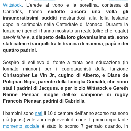
Wittstock
. L’erede al trono e la sorellina, contessa di
Carladès, hanno
sedotto ancora una volta gli
innamoratissimi sudditi
mostrandosi alla folla festante
dopo la cerimonia nella Cattedrale di Monaco. Durante la
funzione i gemelli hanno mostrato un reale (oltre che regale)
savoir faire
e,
a dispetto della loro giovanissima età, sono
stati calmi e tranquilli tra le braccia di mamma, papà e dei
quattro padrini.
Sospiro di sollievo di fronte a tanta ben educazione (in
formato mignon) per i coprotagonisti della funzione
Christopher Le Vin Jr., cugino di Alberto, e Diane de
Polignac Nigra, parente della famiglia Grimaldi, che sono
stati i padrini di Jacques, e per lo zio Wittstock e Gareth
Nerine Pienaar, moglie dell’ex campione di rugby
Francois Pienaar, padrini di Gabriella.
I bambini sono
nati
il 10 dicembre dell’anno scorso ma sono
già (quasi) veterani degli eventi di corte. Il primo importante
momento sociale
è stato lo scorso 7 gennaio quando, in