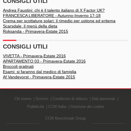
CONSIGLI UTILI
Andrea Faustini: chi è il talento italiano di X Factor UK?
FRANCESCA LIBERATORE - Autunno-Inverno 17-18
Crema per scottature solari: il rimedio per ustione ed eritema
Scarsdale: il menù della dieta
Roksanda - Primavera-Estate 2015
CONSIGLI UTILI
VIVETTA - Primavera-Estate 2016
APARTAMENTO 03 - Primavera-Estate 2016
Broccoli gratinati
Esami: si faranno dal medico di famiglia
Af Vandevorst - Primavera-Estate 2015
Chi siamo
Scrivici
Condizioni di utilizzo
Dati personali
Pubblicità
CCM Italia
Gestione dei cookie
CCM Benchmark Group