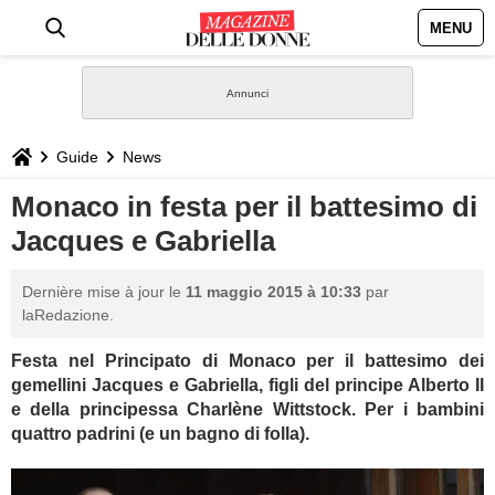
MENU
HOME
NEWS
Guide
News
STILE
Monaco in festa per il battesimo di
Jacques e Gabriella
BIOGRAFIE
Dernière mise à jour le
11 maggio 2015 à 10:33
par
DEFINIZIONI
laRedazione.
Festa nel Principato di Monaco per il battesimo dei
GASTRONOMIA
gemellini Jacques e Gabriella, figli del principe Alberto II
e della principessa Charlène Wittstock. Per i bambini
CAPELLI
quattro padrini (e un bagno di folla).
SESSO