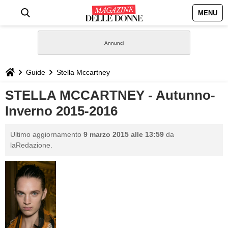
MENU
HOME
NEWS
Guide
Stella Mccartney
STILE
STELLA MCCARTNEY - Autunno-
Inverno 2015-2016
BIOGRAFIE
Ultimo aggiornamento
9 marzo 2015 alle 13:59
da
DEFINIZIONI
laRedazione.
GASTRONOMIA
CAPELLI
SESSO