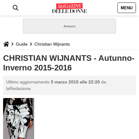
MENU
HOME
NEWS
Guide
Christian Wijnants
STILE
CHRISTIAN WIJNANTS - Autunno-
Inverno 2015-2016
BIOGRAFIE
Ultimo aggiornamento
5 marzo 2015 alle 22:20
da
DEFINIZIONI
laRedazione.
GASTRONOMIA
CAPELLI
SESSO