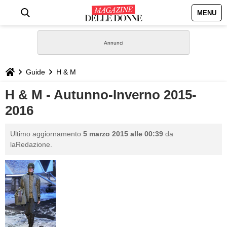
MENU
HOME
NEWS
Guide
H & M
STILE
H & M - Autunno-Inverno 2015-
2016
BIOGRAFIE
Ultimo aggiornamento
5 marzo 2015 alle 00:39
da
DEFINIZIONI
laRedazione.
GASTRONOMIA
CAPELLI
SESSO