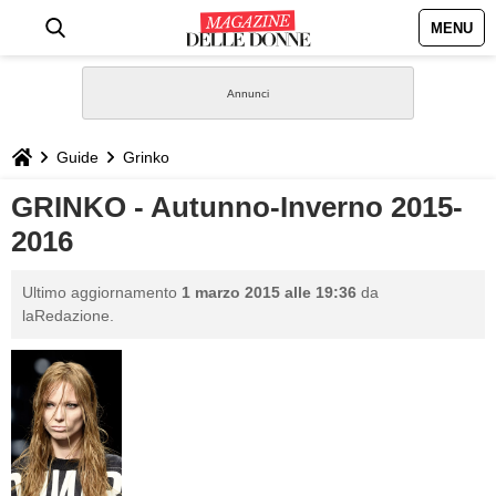
MENU
HOME
NEWS
Guide
Grinko
STILE
GRINKO - Autunno-Inverno 2015-
2016
BIOGRAFIE
Ultimo aggiornamento
1 marzo 2015 alle 19:36
da
DEFINIZIONI
laRedazione.
GASTRONOMIA
CAPELLI
SESSO