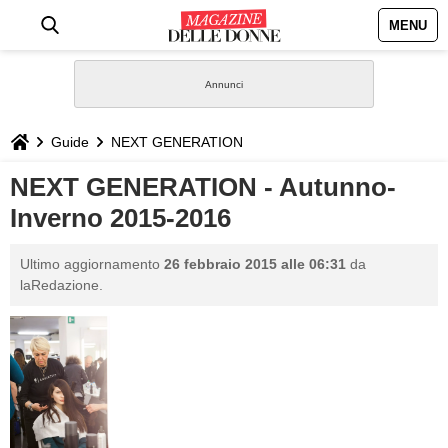
MENU
HOME
NEWS
Guide
NEXT GENERATION
STILE
NEXT GENERATION - Autunno-
Inverno 2015-2016
BIOGRAFIE
Ultimo aggiornamento
26 febbraio 2015 alle 06:31
da
DEFINIZIONI
laRedazione.
GASTRONOMIA
CAPELLI
SESSO