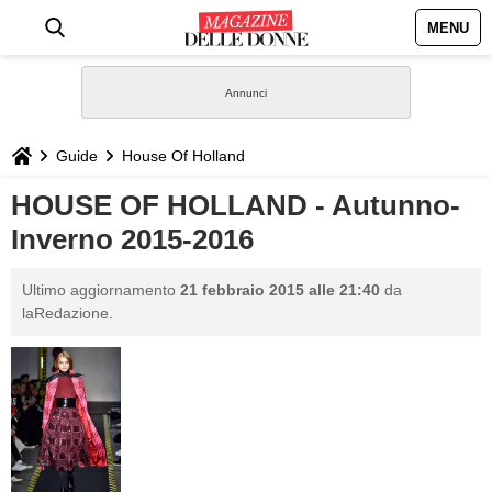
MENU
HOME
NEWS
Guide
House Of Holland
STILE
HOUSE OF HOLLAND - Autunno-
Inverno 2015-2016
BIOGRAFIE
Ultimo aggiornamento
21 febbraio 2015 alle 21:40
da
DEFINIZIONI
laRedazione.
GASTRONOMIA
CAPELLI
SESSO