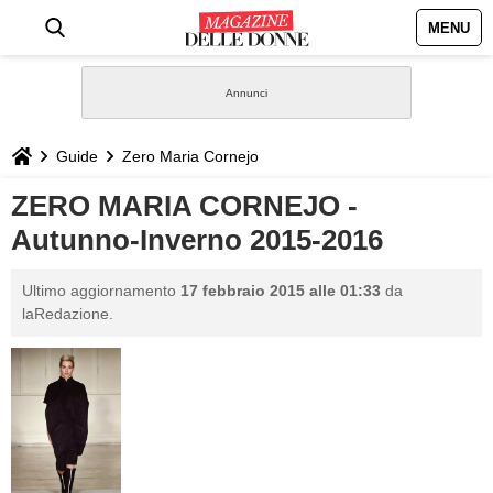
MENU
HOME
NEWS
Guide
Zero Maria Cornejo
STILE
ZERO MARIA CORNEJO -
Autunno-Inverno 2015-2016
BIOGRAFIE
Ultimo aggiornamento
17 febbraio 2015 alle 01:33
da
DEFINIZIONI
laRedazione.
GASTRONOMIA
CAPELLI
SESSO