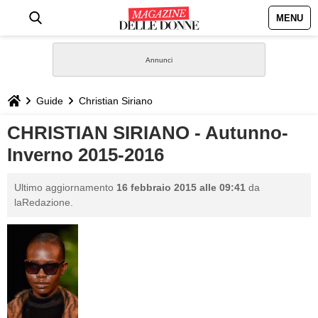
MENU
HOME
NEWS
Guide
Christian Siriano
STILE
CHRISTIAN SIRIANO - Autunno-
Inverno 2015-2016
BIOGRAFIE
Ultimo aggiornamento
16 febbraio 2015 alle 09:41
da
DEFINIZIONI
laRedazione.
GASTRONOMIA
CAPELLI
SESSO