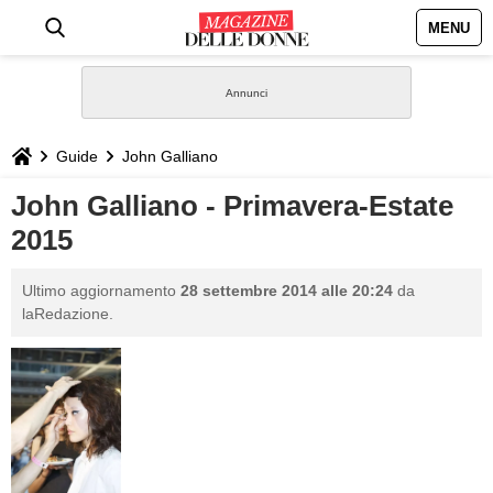
MENU
HOME
NEWS
Guide
John Galliano
STILE
John Galliano - Primavera-Estate
2015
BIOGRAFIE
Ultimo aggiornamento
28 settembre 2014 alle 20:24
da
DEFINIZIONI
laRedazione.
GASTRONOMIA
CAPELLI
SESSO