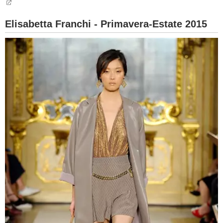
Elisabetta Franchi - Primavera-Estate 2015