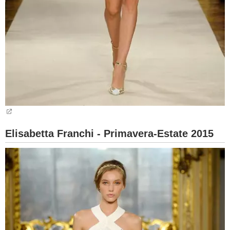
Elisabetta Franchi - Primavera-Estate 2015