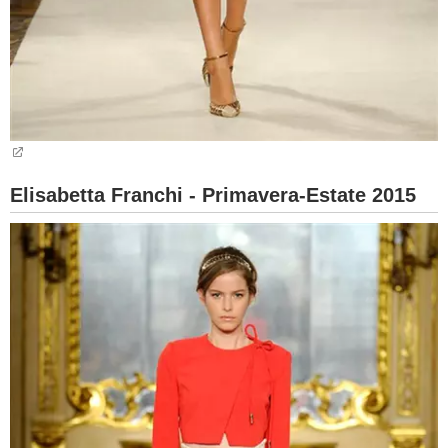
Elisabetta Franchi - Primavera-Estate 2015