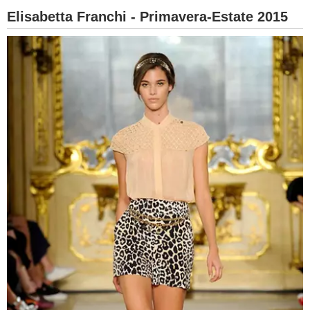
Elisabetta Franchi - Primavera-Estate 2015