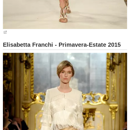
Elisabetta Franchi - Primavera-Estate 2015