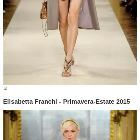
Elisabetta Franchi - Primavera-Estate 2015