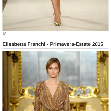
Elisabetta Franchi - Primavera-Estate 2015