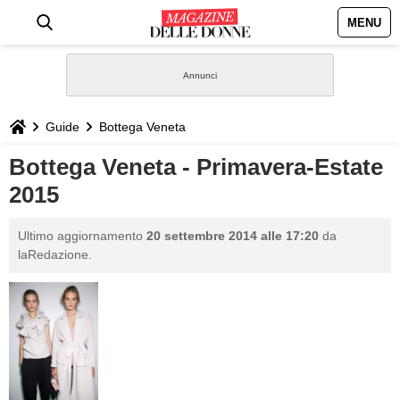
MENU
HOME
NEWS
Guide
Bottega Veneta
STILE
Bottega Veneta - Primavera-Estate
2015
BIOGRAFIE
Ultimo aggiornamento
20 settembre 2014 alle 17:20
da
DEFINIZIONI
laRedazione.
GASTRONOMIA
CAPELLI
SESSO