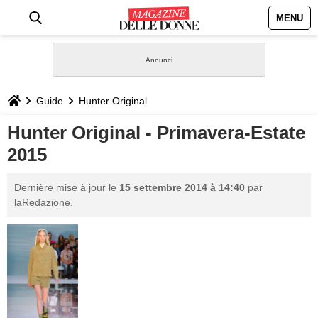
MENU
HOME
NEWS
Guide
Hunter Original
STILE
Hunter Original - Primavera-Estate
2015
BIOGRAFIE
Dernière mise à jour le
15 settembre 2014 à 14:40
par
DEFINIZIONI
laRedazione.
GASTRONOMIA
CAPELLI
SESSO