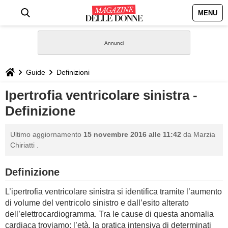
MENU
HOME
NEWS
Guide
Definizioni
STILE
Ipertrofia ventricolare sinistra -
Definizione
BIOGRAFIE
Ultimo aggiornamento
15 novembre 2016 alle 11:42
da
Marzia
DEFINIZIONI
Chiriatti
.
GASTRONOMIA
Definizione
L’ipertrofia ventricolare sinistra si identifica tramite l’aumento
CAPELLI
di volume del ventricolo sinistro e dall’esito alterato
dell’elettrocardiogramma. Tra le cause di questa anomalia
SESSO
cardiaca troviamo: l’età, la pratica intensiva di determinati