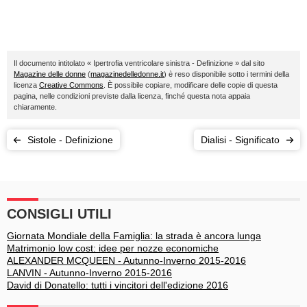
Il documento intitolato « Ipertrofia ventricolare sinistra - Definizione » dal sito
Magazine delle donne
(
magazinedelledonne.it
) è reso disponibile sotto i termini della
licenza
Creative Commons
. È possibile copiare, modificare delle copie di questa
pagina, nelle condizioni previste dalla licenza, finché questa nota appaia
chiaramente.
Sistole - Definizione
Dialisi - Significato
CONSIGLI UTILI
Giornata Mondiale della Famiglia: la strada è ancora lunga
Matrimonio low cost: idee per nozze economiche
ALEXANDER MCQUEEN - Autunno-Inverno 2015-2016
LANVIN - Autunno-Inverno 2015-2016
David di Donatello: tutti i vincitori dell'edizione 2016