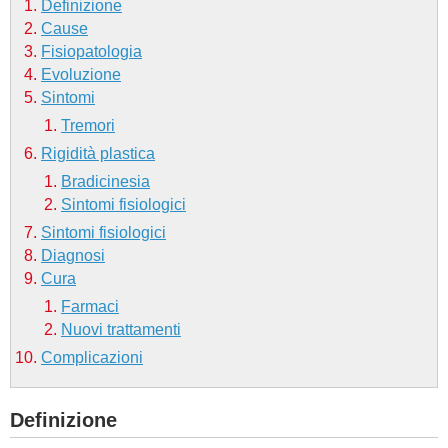
Definizione
Cause
BAMBINO
Fisiopatologia
Evoluzione
DIETA
Sintomi
Tremori
GUIDE
Rigidità plastica
Bradicinesia
FORUM
Sintomi fisiologici
Sintomi fisiologici
Diagnosi
Cura
Farmaci
Nuovi trattamenti
Complicazioni
Definizione