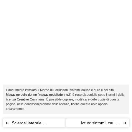
Il documento intitolato « Morbo di Parkinson: sintomi, cause e cure » dal sito
Magazine delle donne
(
magazinedelledonne.it
) è reso disponibile sotto i termini della
licenza
Creative Commons
. È possibile copiare, modificare delle copie di questa
pagina, nelle condizioni previste dalla licenza, finché questa nota appaia
chiaramente.
Sclerosi laterale
Ictus: sintomi, cause,
amiotrofica (SLA): sintomi,
conseguenze e cure