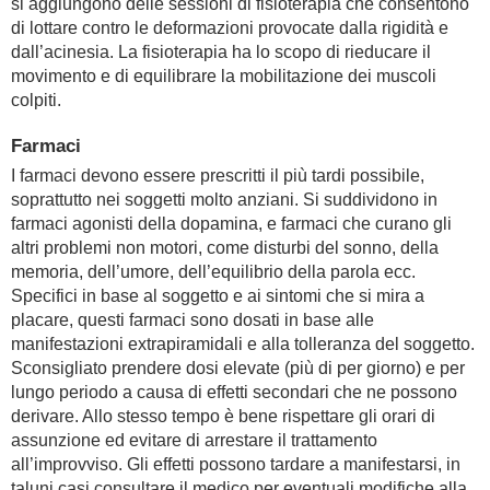
si aggiungono delle sessioni di fisioterapia che consentono
di lottare contro le deformazioni provocate dalla rigidità e
dall’acinesia. La fisioterapia ha lo scopo di rieducare il
movimento e di equilibrare la mobilitazione dei muscoli
colpiti.
Farmaci
I farmaci devono essere prescritti il più tardi possibile,
soprattutto nei soggetti molto anziani. Si suddividono in
farmaci agonisti della dopamina, e farmaci che curano gli
altri problemi non motori, come disturbi del sonno, della
memoria, dell’umore, dell’equilibrio della parola ecc.
Specifici in base al soggetto e ai sintomi che si mira a
placare, questi farmaci sono dosati in base alle
manifestazioni extrapiramidali e alla tolleranza del soggetto.
Sconsigliato prendere dosi elevate (più di per giorno) e per
lungo periodo a causa di effetti secondari che ne possono
derivare. Allo stesso tempo è bene rispettare gli orari di
assunzione ed evitare di arrestare il trattamento
all’improvviso. Gli effetti possono tardare a manifestarsi, in
taluni casi consultare il medico per eventuali modifiche alla