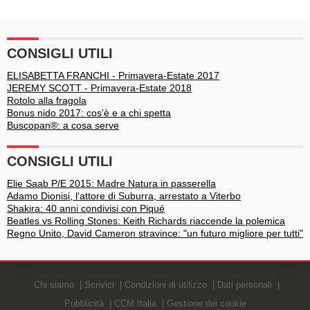
cause e cure
CONSIGLI UTILI
ELISABETTA FRANCHI - Primavera-Estate 2017
JEREMY SCOTT - Primavera-Estate 2018
Rotolo alla fragola
Bonus nido 2017: cos'è e a chi spetta
Buscopan®: a cosa serve
CONSIGLI UTILI
Elie Saab P/E 2015: Madre Natura in passerella
Adamo Dionisi, l'attore di Suburra, arrestato a Viterbo
Shakira: 40 anni condivisi con Piqué
Beatles vs Rolling Stones: Keith Richards riaccende la polemica
Regno Unito, David Cameron stravince: "un futuro migliore per tutti"
Chi siamo
Scrivici
Condizioni di utilizzo
Dati personali
Pubblicità
CCM Italia
Gestione dei cookie