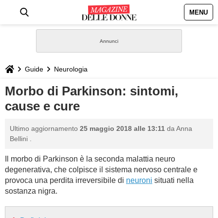
MENU
HOME
NEWS
Guide
Neurologia
STILE
Morbo di Parkinson: sintomi,
cause e cure
BIOGRAFIE
Ultimo aggiornamento
25 maggio 2018 alle 13:11
da
Anna
DEFINIZIONI
Bellini
.
Il morbo di Parkinson è la seconda malattia neuro
GASTRONOMIA
degenerativa, che colpisce il sistema nervoso centrale e
provoca una perdita irreversibile di
neuroni
situati nella
CAPELLI
sostanza nigra.
SESSO