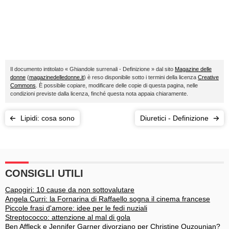
Il documento intitolato « Ghiandole surrenali - Definizione » dal sito
Magazine delle
donne
(
magazinedelledonne.it
) è reso disponibile sotto i termini della licenza
Creative
Commons
. È possibile copiare, modificare delle copie di questa pagina, nelle
condizioni previste dalla licenza, finché questa nota appaia chiaramente.
Lipidi: cosa sono
Diuretici - Definizione
CONSIGLI UTILI
Capogiri: 10 cause da non sottovalutare
Angela Curri: la Fornarina di Raffaello sogna il cinema francese
Piccole frasi d'amore: idee per le fedi nuziali
Streptococco: attenzione al mal di gola
Ben Affleck e Jennifer Garner divorziano per Christine Ouzounian?