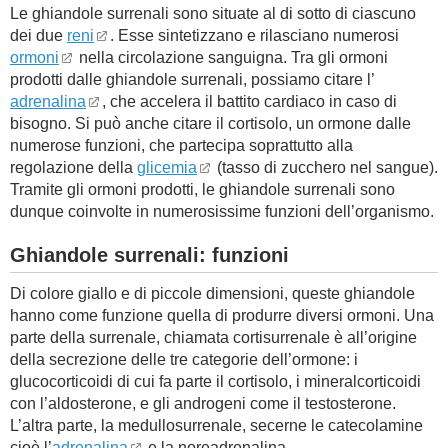
Le ghiandole surrenali sono situate al di sotto di ciascuno
dei due
reni
. Esse sintetizzano e rilasciano numerosi
BAMBINO
ormoni
nella circolazione sanguigna. Tra gli ormoni
prodotti dalle ghiandole surrenali, possiamo citare l’
DIETA
adrenalina
, che accelera il battito cardiaco in caso di
bisogno. Si può anche citare il cortisolo, un ormone dalle
GUIDE
numerose funzioni, che partecipa soprattutto alla
regolazione della
glicemia
(tasso di zucchero nel sangue).
FORUM
Tramite gli ormoni prodotti, le ghiandole surrenali sono
dunque coinvolte in numerosissime funzioni dell’organismo.
Ghiandole surrenali: funzioni
Di colore giallo e di piccole dimensioni, queste ghiandole
hanno come funzione quella di produrre diversi ormoni. Una
parte della surrenale, chiamata cortisurrenale è all’origine
della secrezione delle tre categorie dell’ormone: i
glucocorticoidi di cui fa parte il cortisolo, i mineralcorticoidi
con l’aldosterone, e gli androgeni come il testosterone.
L’altra parte, la medullosurrenale, secerne le catecolamine
cioè l’
adrenalina
e la noreadrenalina.