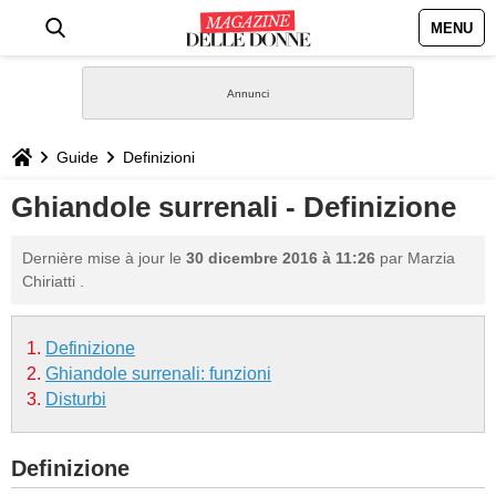
MENU
HOME
NEWS
Guide
Definizioni
STILE
Ghiandole surrenali - Definizione
BIOGRAFIE
Dernière mise à jour le
30 dicembre 2016 à 11:26
par
Marzia
Chiriatti
.
DEFINIZIONI
Definizione
GASTRONOMIA
Ghiandole surrenali: funzioni
Disturbi
CAPELLI
Definizione
SESSO