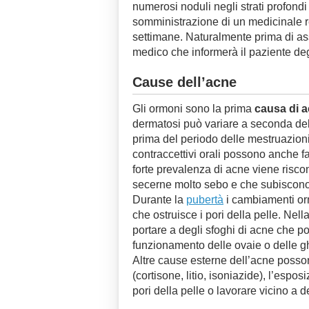
numerosi noduli negli strati profondi
somministrazione di un medicinale r
settimane. Naturalmente prima di as
medico che informerà il paziente degli
Cause dell’acne
Gli ormoni sono la prima
causa di a
dermatosi può variare a seconda de
prima del periodo delle mestruazioni
contraccettivi orali possono anche f
forte prevalenza di acne viene risc
secerne molto sebo e che subiscono
Durante la
pubertà
i cambiamenti or
che ostruisce i pori della pelle. Nel
portare a degli sfoghi di acne che p
funzionamento delle ovaie o delle gh
Altre cause esterne dell’acne posso
(cortisone, litio, isoniazide), l’espo
pori della pelle o lavorare vicino a dell