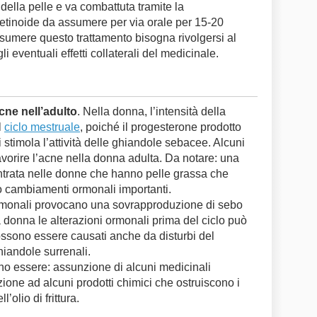
 della pelle e va combattuta tramite la
etinoide da assumere per via orale per 15-20
sumere questo trattamento bisogna rivolgersi al
 eventuali effetti collaterali del medicinale.
cne nell’adulto
. Nella donna, l’intensità della
l
ciclo mestruale
, poiché il progesterone prodotto
 stimola l’attività delle ghiandole sebacee. Alcuni
avorire l’acne nella donna adulta. Da notare: una
ontrata nelle donne che hanno pelle grassa che
 cambiamenti ormonali importanti.
monali provocano una sovrapproduzione di sebo
la donna le alterazioni ormonali prima del ciclo può
ossono essere causati anche da disturbi del
iandole surrenali.
no essere: assunzione di alcuni medicinali
sizione ad alcuni prodotti chimici che ostruiscono i
’olio di frittura.