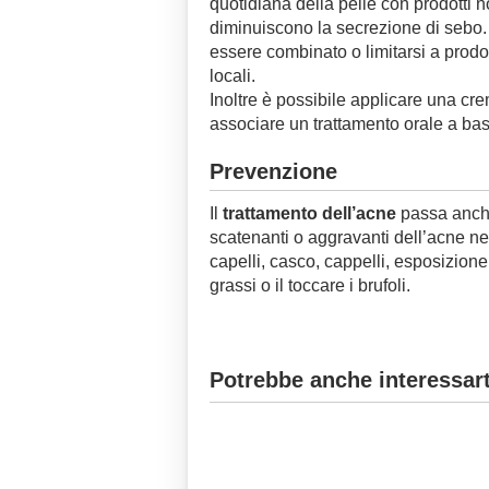
quotidiana della pelle con prodotti n
diminuiscono la secrezione di sebo. 
essere combinato o limitarsi a prodot
locali.
Inoltre è possibile applicare una cre
associare un trattamento orale a base
Prevenzione
Il
trattamento dell’acne
passa anche
scatenanti o aggravanti dell’acne nel
capelli, casco, cappelli, esposizione 
grassi o il toccare i brufoli.
Potrebbe anche interessart