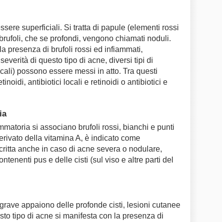
ere superficiali. Si tratta di papule (elementi rossi
 brufoli, che se profondi, vengono chiamati noduli.
la presenza di brufoli rossi ed infiammati,
severità di questo tipo di acne, diversi tipi di
ocali) possono essere messi in atto. Tra questi
noidi, antibiotici locali e retinoidi o antibiotici e
ia
matoria si associano brufoli rossi, bianchi e punti
 derivato della vitamina A, è indicato come
ritta anche in caso di acne severa o nodulare,
ntenenti pus e delle cisti (sul viso e altre parti del
grave appaiono delle profonde cisti, lesioni cutanee
sto tipo di acne si manifesta con la presenza di