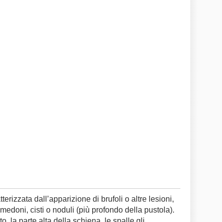
erizzata dall’apparizione di brufoli o altre lesioni,
omedoni, cisti o noduli (più profondo della pustola).
tto, la parte alta della schiena, le spalle gli