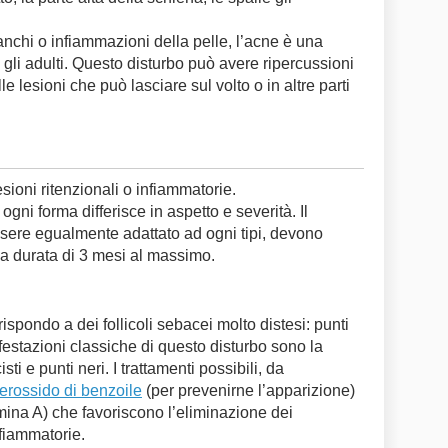
ianchi o infiammazioni della pelle, l’acne è una
li adulti. Questo disturbo può avere ripercussioni
e lesioni che può lasciare sul volto o in altre parti
lesioni ritenzionali o infiammatorie.
ogni forma differisce in aspetto e severità. Il
ssere egualmente adattato ad ogni tipi, devono
na durata di 3 mesi al massimo.
ispondo a dei follicoli sebacei molto distesi: punti
festazioni classiche di questo disturbo sono la
sti e punti neri. I trattamenti possibili, da
erossido di benzoile
(per prevenirne l’apparizione)
amina A) che favoriscono l’eliminazione dei
fiammatorie.