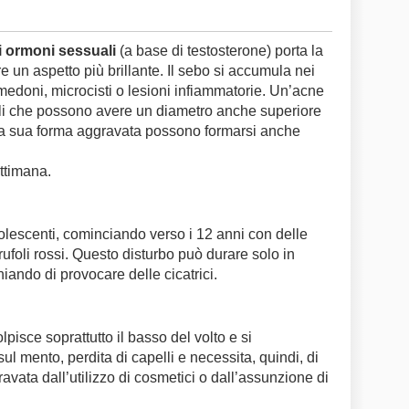
i ormoni sessuali
(a base di testosterone) porta la
 un aspetto più brillante. Il sebo si accumula nei
edoni, microcisti o lesioni infiammatorie. Un’acne
uli che possono avere un diametro anche superiore
ella sua forma aggravata possono formarsi anche
ttimana.
olescenti, cominciando verso i 12 anni con delle
brufoli rossi. Questo disturbo può durare solo in
iando di provocare delle cicatrici.
pisce soprattutto il basso del volto e si
 mento, perdita di capelli e necessita, quindi, di
vata dall’utilizzo di cosmetici o dall’assunzione di