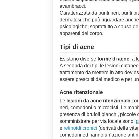
avambracci.
Caratterizzata da punti neri, punti b
dermatosi che può riguardare anche g
psicologiche, soprattutto a causa dell
apparenti del corpo.
Tipi di acne
Esistono diverse
forme di acne
: a 
A seconda dei tipi le lesioni cutanee 
trattamento da mettere in atto dev’e
essere prescritti dal medico e per u
Acne ritenzionale
Le
lesioni da acne ritenzionale
corr
neri, comedoni o microcisti. Le mani
presenza di brufoli bianchi, piccole ci
somministrare per via locale sono:
p
e
retinoidi cronici
(derivati della vit
comedoni ed hanno un’azione antin