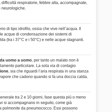
 difficoltà respiratorie, febbre alta, accompagnate,
e neurologiche.
io di tipo idrofilo, ossia che vive nell’acqua. Il
elle acque di condensazione dei sistemi di
da (tra i 37°C e i 50°C) e nelle acque stagnanti.
e da uomo a uomo
, per tanto un malato non è
amento particolare. La sola via di contagio
zione
, sia che riguardi l’aria respirata in una stanza
i vapore che cadono quando si fa una doccia calda.
 generale tra 2 e 10 giorni, fase questa più o meno
e vi si accompagnano in seguito, come già
 una polmonite da pneumococco. Essi possono