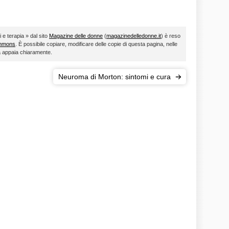
i e terapia » dal sito
Magazine delle donne
(
magazinedelledonne.it
) è reso
ommons
. È possibile copiare, modificare delle copie di questa pagina, nelle
ta appaia chiaramente.
Neuroma di Morton: sintomi e cura