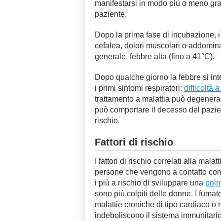
manifestarsi in modo più o meno grav
paziente.
Dopo la prima fase di incubazione, i 
cefalea, dolori muscolari o addomina
generale, febbre alta (fino a 41°C).
Dopo qualche giorno la febbre si int
i primi sintomi respiratori:
difficoltà 
trattamento a malattia può degenera
può comportare il decesso del pazient
rischio.
Fattori di rischio
I fattori di rischio correlati alla mal
persone che vengono a contatto con i
i più a rischio di sviluppare una
polm
sono più colpiti delle donne. I fumator
malattie croniche di tipo cardiaco o 
indeboliscono il sistema immunitario