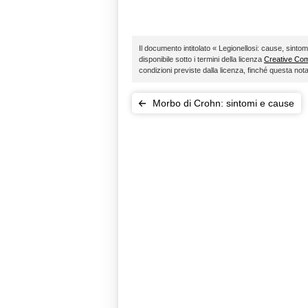
Il documento intitolato « Legionellosi: cause, sintom
disponibile sotto i termini della licenza
Creative C
condizioni previste dalla licenza, finché questa no
Morbo di Crohn: sintomi e cause