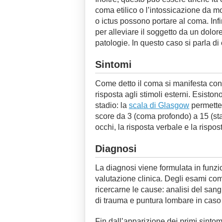
coma etilico o l’intossicazione da m
o ictus possono portare al coma. In
per alleviare il soggetto da un dolor
patologie. In questo caso si parla di
Sintomi
Come detto il coma si manifesta con
risposta agli stimoli esterni. Esisto
stadio: la
scala di Glasgow
permette 
score da 3 (coma profondo) a 15 (sta
occhi, la risposta verbale e la rispo
Diagnosi
La diagnosi viene formulata in funzi
valutazione clinica. Degli esami co
ricercarne le cause: analisi del san
di trauma e puntura lombare in caso
Fin dall’apparizione dei primi sinto