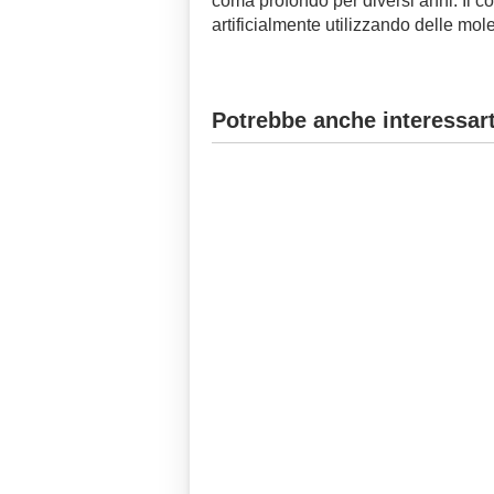
coma profondo per diversi anni. Il c
artificialmente utilizzando delle mol
Potrebbe anche interessart