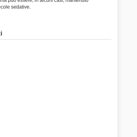
oma può essere, in alcuni casi, mantenuto
ecole sedative.
i