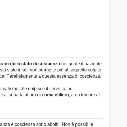
ione delle stato di coscienza
nel quale il paziente
to stato infatti non permette più al soggetto colpito
onda. Parallelamente a questa assenza di coscienza,
matismo che colpisce il cervello, ad
ca, si parla allora di c
oma etilico
), a un tumore al
nza e coscienza sono aboliti. Non è possibile