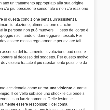
n atto un trattamento appropriato alla sua origine.
on c’è più percezione sensoriale e non c’è reazione
e in questa condizione senza un’assistenza
imari: idratazione, alimentazione e anche
iché la persona non può muoversi, il peso del corpo è
ppoggio rischiando di danneggiare i tessuti. Per
dev’essere mossa regolarmente per evitare tali
 assenza del trattamento l’evoluzione può essere
 portare al decesso del soggetto. Per questo motivo
 dev’essere trattato il più rapidamente possibile da
ento accidentale come un
trauma violento
durante
empio. Il cervello subisce uno shock le cui onde si
endo il suo funzionamento. Delle lesioni e
almente essere responsabili del coma.
 conseguenza di una grave intossicazione come il