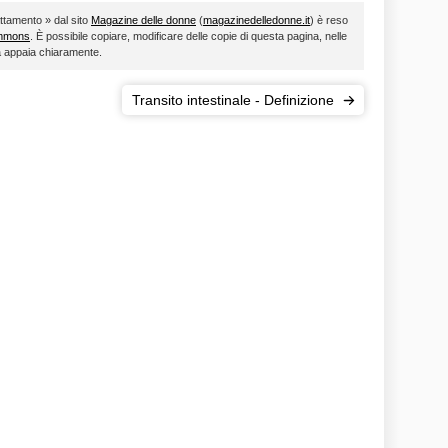
attamento » dal sito
Magazine delle donne
(
magazinedelledonne.it
) è reso
ommons
. È possibile copiare, modificare delle copie di questa pagina, nelle
ta appaia chiaramente.
Transito intestinale - Definizione