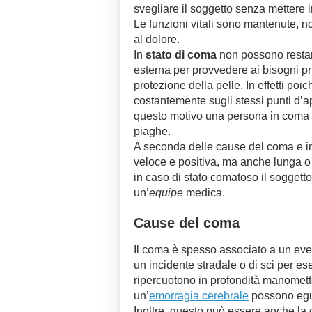
svegliare il soggetto senza mettere i
Le funzioni vitali sono mantenute, n
al dolore.
In
stato di coma
non possono restar
esterna per provvedere ai bisogni pr
protezione della pelle. In effetti po
costantemente sugli stessi punti d’a
questo motivo una persona in coma 
piaghe.
A seconda delle cause del coma e in
veloce e positiva, ma anche lunga o
in caso di stato comatoso il soggetto
un’
equipe
medica.
Cause del coma
Il coma è spesso associato a un ev
un incidente stradale o di sci per es
ripercuotono in profondità manomett
un’
emorragia cerebrale
possono egu
Inoltre, questo può essere anche la