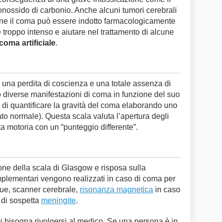
onossido di carbonio. Anche alcuni tumori cerebrali
fine il coma può essere indotto farmacologicamente
e troppo intenso e aiutare nel trattamento di alcune
coma artificiale
.
 una perdita di coscienza e una totale assenza di
no diverse manifestazioni di coma in funzione del suo
di quantificare la gravità del coma elaborando uno
to normale). Questa scala valuta l’apertura degli
sta motoria con un “punteggio differente”.
one della scala di Glasgow e risposa sulla
mplementari vengono realizzati in caso di coma per
gue, scanner cerebrale,
risonanza magnetica
in caso
 di sospetta
meningite
.
mi bisogna rivolgersi al medico. Se una persona è in