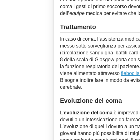
coma i gesti di primo soccorso devon
dell’
equipe
medica per evitare che lo
Trattamento
In caso di coma, l’assistenza medica
messo sotto sorveglianza per assicur
(circolazione sanguigna, battiti card
8 della scala di Glasgow porta con sé
la funzione respiratoria del paziente.
viene alimentato attraverso
fleboclis
Bisogna inoltre fare in modo da evi
cerebrale.
Evoluzione del coma
L’
evoluzione del coma
è imprevedib
dovuti a un’intossicazione da farmac
L’evoluzione di quelli dovuto a un t
giovani hanno più possibilità di migl