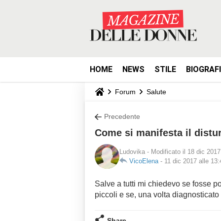
HOME
NEWS
STILE
BIOGRAF
Forum
Salute
Precedente
Come si manifesta il distu
Ludovika
- Modificato il 18 dic 2017
VicoElena
-
11 dic 2017 alle 13:
Salve a tutti mi chiedevo se fosse po
piccoli e se, una volta diagnosticato
Share