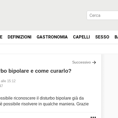
IE
DEFINIZIONI
GASTRONOMIA
CAPELLI
SESSO
B
Successivo
rbo bipolare e come curarlo?
 alle 15:12
47
ssibile riconoscere il disturbo bipolare già da
 è possibile risolvere in qualche maniera. Grazie