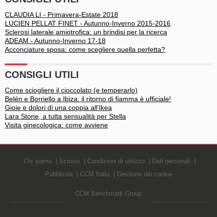
CLAUDIA LI - Primavera-Estate 2018
LUCIEN PELLAT FINET - Autunno-Inverno 2015-2016
Sclerosi laterale amiotrofica: un brindisi per la ricerca
ADEAM - Autunno-Inverno 17-18
Acconciature sposa: come scegliere quella perfetta?
CONSIGLI UTILI
Come sciogliere il cioccolato (e temperarlo)
Belén e Borriello a Ibiza: il ritorno di fiamma è ufficiale!
Gioie e dolori di una coppia all'Ikea
Lara Stone, a tutta sensualità per Stella
Visita ginecologica: come avviene
Chi siamo
Scrivici
Condizioni di utilizzo
Dati personali
Pubblicità
CCM Italia
Gestione dei cookie
CCM Benchmark Group