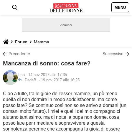
MENU
HOME
NEWS
Forum
Mamma
STILE
Precedente
Successivo
Mancanza di sonno: cosa fare?
BIOGRAFIE
Lisa
- 14 nov 2017 alle 17:35
DadaB. -
19 nov 2017 alle 16:25
DEFINIZIONI
Ciao a tutte, tra le gioie dell'esser mamme, un pò meno
GASTRONOMIA
quella di non dormire in modo soddisfacente, ma come
posso fare? Se continuo così non so se arrivo a domani (un
domani molto futuro). I miei e quelli del mio compagno ci
CAPELLI
aiutano tantissimo, ma di notte la pupa non dorme, cosa
posso fare per rimediare e sopravvivere a questa
SESSO
sonnolenza perenne che accompagna la gioia di essere