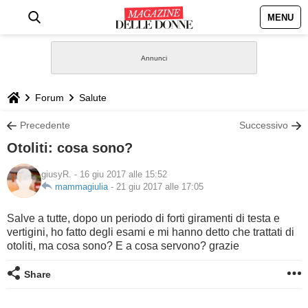
MENU
HOME
NEWS
Forum
Salute
STILE
Precedente
Successivo
Otoliti: cosa sono?
BIOGRAFIE
giusyR.
- 16 giu 2017 alle 15:52
mammagiulia
-
21 giu 2017 alle 17:05
DEFINIZIONI
Salve a tutte, dopo un periodo di forti giramenti di testa e
GASTRONOMIA
vertigini, ho fatto degli esami e mi hanno detto che trattati di
otoliti, ma cosa sono? E a cosa servono? grazie
CAPELLI
Share
SESSO