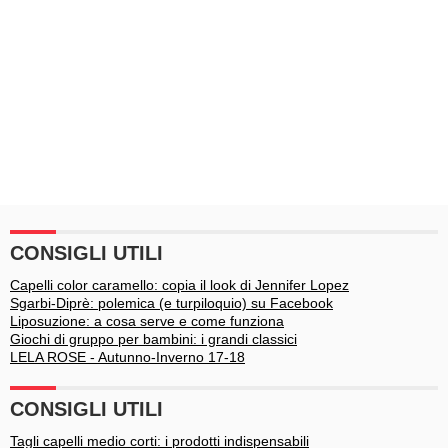
CONSIGLI UTILI
Capelli color caramello: copia il look di Jennifer Lopez
Sgarbi-Diprè: polemica (e turpiloquio) su Facebook
Liposuzione: a cosa serve e come funziona
Giochi di gruppo per bambini: i grandi classici
LELA ROSE - Autunno-Inverno 17-18
CONSIGLI UTILI
Tagli capelli medio corti: i prodotti indispensabili