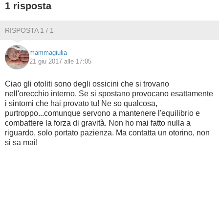
1 risposta
BAMBINO
RISPOSTA 1 / 1
DIETA
mammagiulia
21 giu 2017 alle 17:05
GUIDE
Ciao gli otoliti sono degli ossicini che si trovano
FORUM
nell'orecchio interno. Se si spostano provocano esattamente
i sintomi che hai provato tu! Ne so qualcosa,
purtroppo...comunque servono a mantenere l'equilibrio e
combattere la forza di gravità. Non ho mai fatto nulla a
riguardo, solo portato pazienza. Ma contatta un otorino, non
si sa mai!