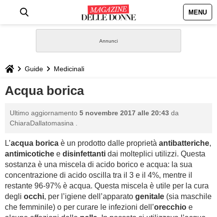
MENU
HOME
NEWS
Guide
Medicinali
STILE
Acqua borica
BIOGRAFIE
Ultimo aggiornamento
5 novembre 2017 alle 20:43
da
ChiaraDallatomasina
.
DEFINIZIONI
L’
acqua borica
è un prodotto dalle proprietà
antibatteriche
,
antimicotiche
e
disinfettanti
dai molteplici utilizzi. Questa
GASTRONOMIA
sostanza è una miscela di acido borico e acqua: la sua
concentrazione di acido oscilla tra il 3 e il 4%, mentre il
CAPELLI
restante 96-97% è acqua. Questa miscela è utile per la cura
degli
occhi
, per l’igiene dell’apparato
genitale
(sia maschile
che femminile) o per curare le infezioni dell’
orecchio
e
SESSO