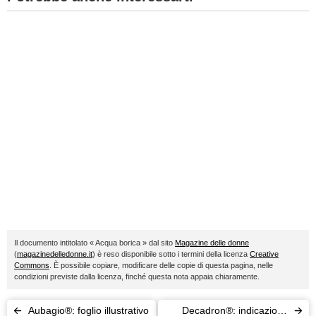
Il documento intitolato « Acqua borica » dal sito
Magazine delle donne
(
magazinedelledonne.it
) è reso disponibile sotto i termini della licenza
Creative
Commons
. È possibile copiare, modificare delle copie di questa pagina, nelle
condizioni previste dalla licenza, finché questa nota appaia chiaramente.
Aubagio®: foglio illustrativo
Decadron®: indicazioni,