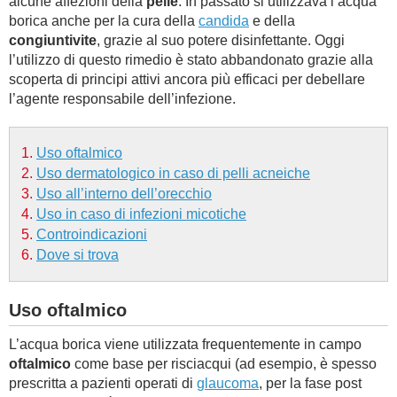
alcune affezioni della
pelle
. In passato si utilizzava l’acqua
borica anche per la cura della
candida
e della
BAMBINO
congiuntivite
, grazie al suo potere disinfettante. Oggi
l’utilizzo di questo rimedio è stato abbandonato grazie alla
DIETA
scoperta di principi attivi ancora più efficaci per debellare
l’agente responsabile dell’infezione.
GUIDE
Uso oftalmico
FORUM
Uso dermatologico in caso di pelli acneiche
Uso all’interno dell’orecchio
Uso in caso di infezioni micotiche
Controindicazioni
Dove si trova
Uso oftalmico
L’acqua borica viene utilizzata frequentemente in campo
oftalmico
come base per risciacqui (ad esempio, è spesso
prescritta a pazienti operati di
glaucoma
, per la fase post