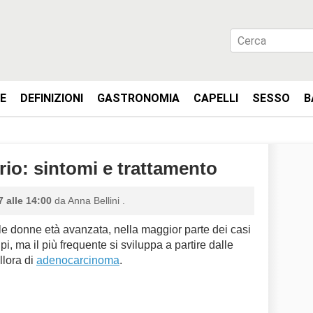
IE
DEFINIZIONI
GASTRONOMIA
CAPELLI
SESSO
B
io: sintomi e trattamento
 alle 14:00
da
Anna Bellini
.
le donne età avanzata, nella maggior parte dei casi
i, ma il più frequente si sviluppa a partire dalle
allora di
adenocarcinoma
.