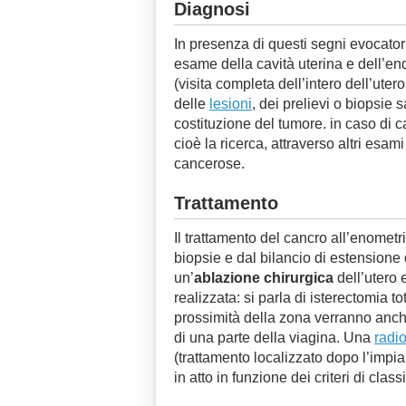
Diagnosi
In presenza di questi segni evocatori
esame della cavità uterina e dell’en
(visita completa dell’intero dell’ut
delle
lesioni
, dei prelievi o biopsie 
costituzione del tumore. in caso di 
cioè la ricerca, attraverso altri esami
cancerose.
Trattamento
Il trattamento del cancro all’enometri
biopsie e dal bilancio di estensione
un’
ablazione chirurgica
dell’utero e
realizzata: si parla di isterectomia t
prossimità della zona verranno anche
di una parte della viagina. Una
radi
(trattamento localizzato dopo l’impi
in atto in funzione dei criteri di clas