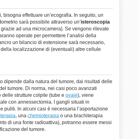
, bisogna effettuare un’ecografia. In seguito, un
dometrio sarà possibile attraverso un’
isteroscopia
ero grazie ad una microcamera). Se vengono rilevate
saranno operate per permettere l’analisi della
cancro un bilancio di estensione sarà necessario,
 della localizzazione di (eventuali) altre cellule
o dipende dalla natura del tumore, dai risultati delle
 del tumore. Di norma, nei casi poco avanzati
 delle strutture colpite (tube e
ovaie
), viene
otale con annessectomia. I gangli situati in
 puliti. In alcuni casi è necessaria l’asportazione
oterapia
, una
chemioterapia
o una brachiterapia
anto di una fonte radioattiva), potranno essere messi
sificazione del tumore.