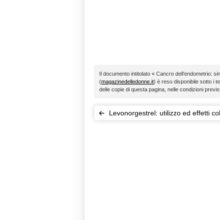
Il documento intitolato « Cancro dell’endometrio: si
(
magazinedelledonne.it
) è reso disponibile sotto i t
delle copie di questa pagina, nelle condizioni previ
Levonorgestrel: utilizzo ed effetti col