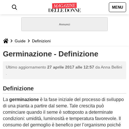
MENU
HOME
NEWS
Guide
Definizioni
STILE
Germinazione - Definizione
BIOGRAFIE
Ultimo aggiornamento
27 aprile 2017 alle 12:57
da
Anna Bellini
.
DEFINIZIONI
Definizione
GASTRONOMIA
La
germinazione
è la fase iniziale del processo di sviluppo
di una pianta a partire dal seme. Tale crescita può
CAPELLI
cominciare quando il seme è sottoposto a determinate
condizioni: umidità, luminosità e temperatura favorevole. Il
SESSO
consumo del germoglio è benefico per l’organismo poiché