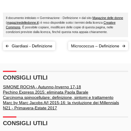
Il documento intitolato « Germinazione - Definizione » dal sito
Magazine delle donne
(
magazinedelledonne.it
) è reso disponibile sotto i termini della licenza
Creative
Commons
. È possibile copiare, modificare delle copie di questa pagina, nelle
condizioni previste dalla licenza, finché questa nota appaia chiaramente.
Giardiasi - Definizione
Micrococcus – Definizione
CONSIGLI UTILI
SIMONE ROCHA - Autunno-Inverno 17-18
Pechino Express 2015: eliminata Paola Barale
Carcinoma spinocellulare: definizione, sintomi e trattamento
Marc by Marc Jacobs A/I 2015-16: la rivoluzione dei Millennials
N21 - Primavera-Estate 2017
CONSIGLI UTILI