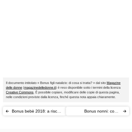
Il documento intitolato « Bonus figli natalizio: di cosa si tratta? » dal sito
Magazine
delle donne
(
magazinedelledonne.it
) è reso disponibile sotto i termini della licenza
Creative Commons
. È possibile copiare, modificare delle copie di questa pagina,
nelle condizioni previste dalla licenza, finché questa nota appaia chiaramente.
Bonus bebè 2018: a rischio
Bonus nonni: come
il contributo
funziona e quali sono i
requisiti?