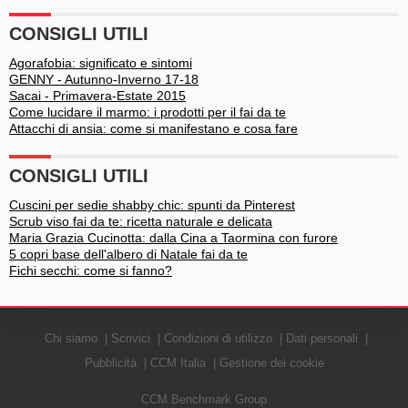
CONSIGLI UTILI
Agorafobia: significato e sintomi
GENNY - Autunno-Inverno 17-18
Sacai - Primavera-Estate 2015
Come lucidare il marmo: i prodotti per il fai da te
Attacchi di ansia: come si manifestano e cosa fare
CONSIGLI UTILI
Cuscini per sedie shabby chic: spunti da Pinterest
Scrub viso fai da te: ricetta naturale e delicata
Maria Grazia Cucinotta: dalla Cina a Taormina con furore
5 copri base dell'albero di Natale fai da te
Fichi secchi: come si fanno?
Chi siamo
Scrivici
Condizioni di utilizzo
Dati personali
Pubblicità
CCM Italia
Gestione dei cookie
CCM Benchmark Group