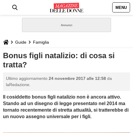
MENU
HOME
NEWS
Guide
Famiglia
STILE
Bonus figli natalizio: di cosa si
tratta?
BIOGRAFIE
Ultimo aggiornamento
24 novembre 2017 alle 12:58
da
DEFINIZIONI
laRedazione.
Il cosiddetto bonus figli natalizio non è ancora attivo.
GASTRONOMIA
Stando ad un disegno di legge presentato nel 2014 ma
tornato recentemente di stretta attualità, si tratterebbe di
CAPELLI
un nuovo assegno universale per i figli.
SESSO