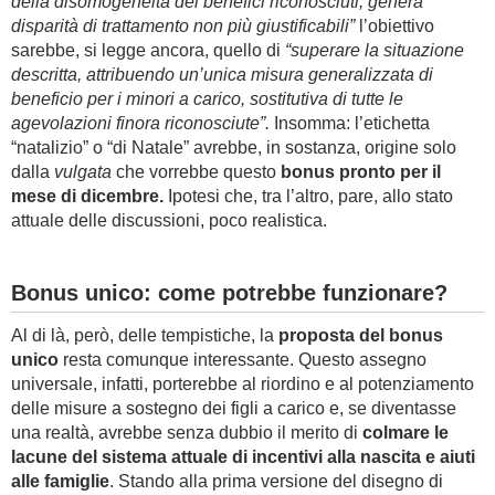
della disomogeneità dei benefici riconosciuti, genera
disparità di trattamento non più giustificabili”
l’obiettivo
sarebbe, si legge ancora, quello di
“superare la situazione
descritta, attribuendo un’unica misura generalizzata di
beneficio per i minori a carico, sostitutiva di tutte le
agevolazioni finora riconosciute”.
Insomma: l’etichetta
“natalizio” o “di Natale” avrebbe, in sostanza, origine solo
dalla
vulgata
che vorrebbe questo
bonus pronto per il
mese di dicembre.
Ipotesi che, tra l’altro, pare, allo stato
attuale delle discussioni, poco realistica.
Bonus unico: come potrebbe funzionare?
Al di là, però, delle tempistiche, la
proposta del bonus
unico
resta comunque interessante. Questo assegno
universale, infatti, porterebbe al riordino e al potenziamento
delle misure a sostegno dei figli a carico e, se diventasse
una realtà, avrebbe senza dubbio il merito di
colmare le
lacune del sistema attuale di incentivi alla nascita e aiuti
alle famiglie
. Stando alla prima versione del disegno di