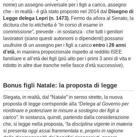
nome) un assegno universale per i figli a carico, assegno
che - in realtà - è già stato proposto nel 2014 dal
Disegno di
Legge delega Lepri (n. 1473)
. Fermo da allora al Senato, la
dicitura che lo etichetta è
“in corso di esame in
commissione”,
prevede - in sostanza - che tutti i genitori
lavoratori (siano questi autonomi o dipendenti) possano
usufruire di un assegno per i figli a carico
entro i 26 anni
d’età
, in maniera proporzionale rispetto al reddito ISEE
familiare e all’età dei figli (più alto per i primi 3 anni di vita e
ridotto in altre due
tranche
nelle fasce d'età successive).
Bonus figli Natale: la proposta di legge
Slegata, in realtà, dal “Natale” in senso stretto, la nuova
proposta di legge corrisponde alla
“Delega al Governo per
riordinare e potenziare le misure a sostegno dei figli a
carico”.
In sostanza, quindi, partendo dalla considerazione
che, si legge nella proposta,
“la disciplina vigente in materia
si presenta oggi assai frammentata e, proprio in ragione