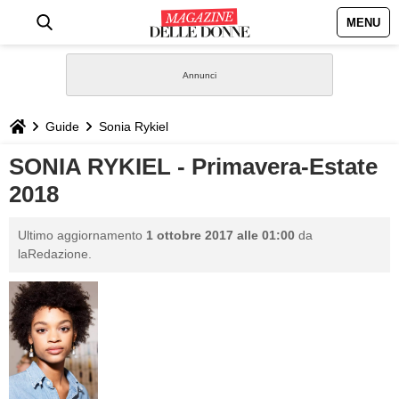
MENU
HOME
NEWS
Guide
Sonia Rykiel
STILE
SONIA RYKIEL - Primavera-Estate
2018
BIOGRAFIE
Ultimo aggiornamento
1 ottobre 2017 alle 01:00
da
DEFINIZIONI
laRedazione.
GASTRONOMIA
CAPELLI
SESSO