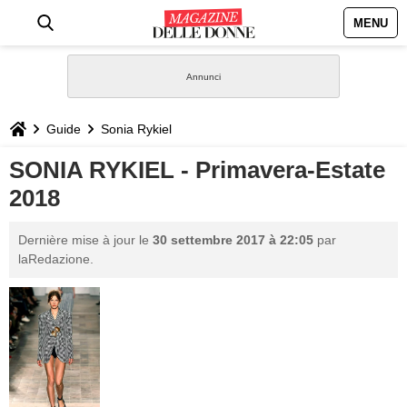
MENU
HOME
NEWS
Guide
Sonia Rykiel
STILE
SONIA RYKIEL - Primavera-Estate
2018
BIOGRAFIE
Dernière mise à jour le
30 settembre 2017 à 22:05
par
DEFINIZIONI
laRedazione.
GASTRONOMIA
CAPELLI
SESSO