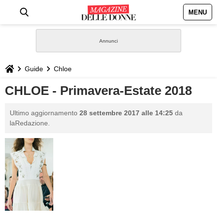
MENU
HOME
NEWS
Guide
Chloe
STILE
CHLOE - Primavera-Estate 2018
BIOGRAFIE
Ultimo aggiornamento
28 settembre 2017 alle 14:25
da
laRedazione.
DEFINIZIONI
GASTRONOMIA
CAPELLI
SESSO