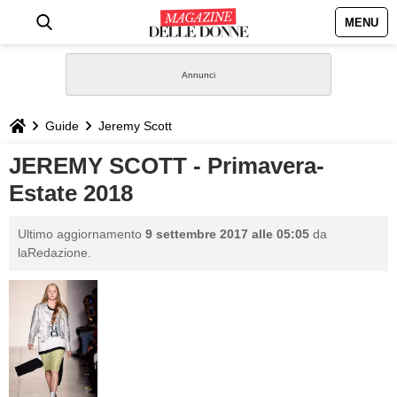
MENU
HOME
NEWS
Guide
Jeremy Scott
STILE
JEREMY SCOTT - Primavera-
Estate 2018
BIOGRAFIE
Ultimo aggiornamento
9 settembre 2017 alle 05:05
da
DEFINIZIONI
laRedazione.
GASTRONOMIA
CAPELLI
SESSO