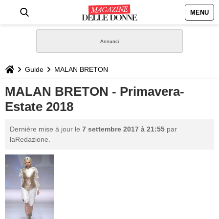
MENU
HOME
NEWS
Guide
MALAN BRETON
STILE
MALAN BRETON - Primavera-
Estate 2018
BIOGRAFIE
Dernière mise à jour le
7 settembre 2017 à 21:55
par
DEFINIZIONI
laRedazione.
GASTRONOMIA
CAPELLI
SESSO