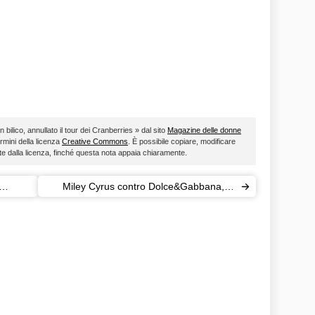
 bilico, annullato il tour dei Cranberries » dal sito
Magazine delle donne
ermini della licenza
Creative Commons
. È possibile copiare, modificare
ste dalla licenza, finché questa nota appaia chiaramente.
Miley Cyrus contro Dolce&Gabbana, la
replica: "Sei un'ignorante"