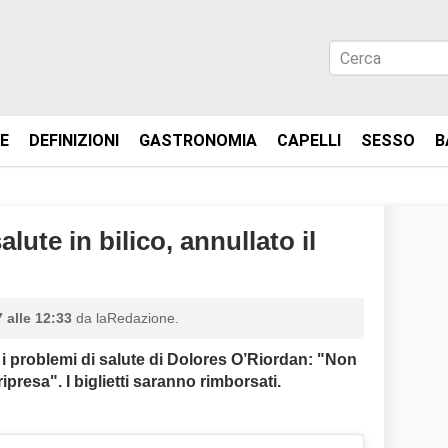
IE
DEFINIZIONI
GASTRONOMIA
CAPELLI
SESSO
B
lute in bilico, annullato il
 alle 12:33
da laRedazione.
r i problemi di salute di Dolores O’Riordan: "Non
ipresa". I biglietti saranno rimborsati.