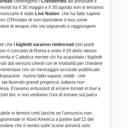
iordan
costringono i
Cranberries
ad annullare il
evisti tra il 30 maggio e il 30 agosto non si terranno
annunciarlo è stato
Live Nation
che ha fatto sapere
res O'Riordan di non riprendere il tour come
tare le terapie che sta seguendo e raggiungere
ere che
i biglietti saranno rimborsati
(nei punti
 per il concerto di Roma e entro il 20 dello stesso
enta e Cattolica mentre chi ha acquistato i biglietti
ail dal servizio clienti con le modalità per chiedere
commentare con un messaggio accorato pubblicato
dispiacere
- hanno fatto sapere, infatti -
che
 sta facendo grandi progressi, tuttavia non
resa. Eravamo entusiasti di essere tornati in tour a
stri fan, e non vediamo l'ora di tornare sul palco
cabile in termini certi (anche se l'annuncio non
ogrammate in Nord America a partire dall'11 del
endere che il rientro sulle scene arriverà solo