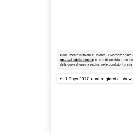
Il documento intitolato « Dolores O’Riordan: salute in
(
magazinedelledonne.it
) è reso disponibile sotto i t
delle copie di questa pagina, nelle condizioni previ
I-Days 2017: quattro giorni di show,
chiudono Martin Garrix e Bieber