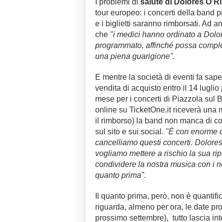
I problemi di
salute di Dolores O’R
tour europeo: i concerti della band pr
e i biglietti saranno rimborsati. Ad 
che
"i medici hanno ordinato a Dolo
programmato, affinché possa comple
una piena guarigione".
E mentre la società di eventi fa sap
vendita di acquisto entro il 14 luglio
mese per i concerti di Piazzola sul Br
online su TicketOne.it riceverà una m
il rimborso) la band non manca di 
sul sito e sui social.
"È con enorme 
cancelliamo questi concerti. Dolores
vogliamo mettere a rischio la sua rip
condividere la nostra musica con i no
quanto prima".
Il quanto prima, però, non è quantifi
riguarda, almeno per ora, le date pr
prossimo settembre), tutto lascia int