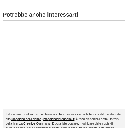
Potrebbe anche interessarti
Il documento intitolato « Lievitazione in frigo: a cosa serve la tecnica del freddo » dal
sito
Magazine delle donne
(
magazinedelledonne.it
) è reso disponibile sotto i termini
della licenza
Creative Commons
. È possibile copiare, modificare delle copie di