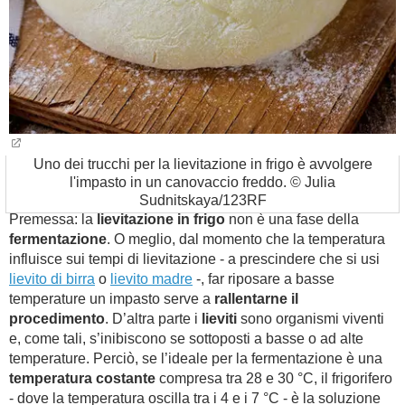
Uno dei trucchi per la lievitazione in frigo è avvolgere
l'impasto in un canovaccio freddo. © Julia
Sudnitskaya/123RF
Premessa: la
lievitazione in frigo
non è una fase della
fermentazione
. O meglio, dal momento che la temperatura
influisce sui tempi di lievitazione - a prescindere che si usi
lievito di birra
o
lievito madre
-, far riposare a basse
temperature un impasto serve a
rallentarne il
procedimento
. D’altra parte i
lieviti
sono organismi viventi
e, come tali, s’inibiscono se sottoposti a basse o ad alte
temperature. Perciò, se l’ideale per la fermentazione è una
temperatura costante
compresa tra 28 e 30 °C, il frigorifero
- dove la temperatura oscilla tra i 4 e i 7 °C - è la soluzione