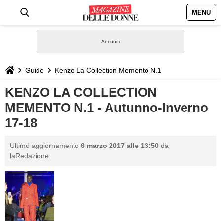
MENU
HOME
NEWS
Guide
Kenzo La Collection Memento N.1
STILE
KENZO LA COLLECTION
MEMENTO N.1 - Autunno-Inverno
BIOGRAFIE
17-18
DEFINIZIONI
Ultimo aggiornamento
6 marzo 2017 alle 13:50
da
laRedazione.
GASTRONOMIA
CAPELLI
SESSO