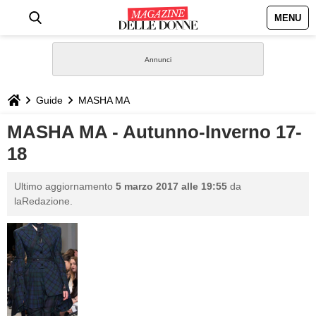
MENU
HOME
NEWS
Guide
MASHA MA
STILE
MASHA MA - Autunno-Inverno 17-
18
BIOGRAFIE
Ultimo aggiornamento
5 marzo 2017 alle 19:55
da
DEFINIZIONI
laRedazione.
GASTRONOMIA
CAPELLI
SESSO