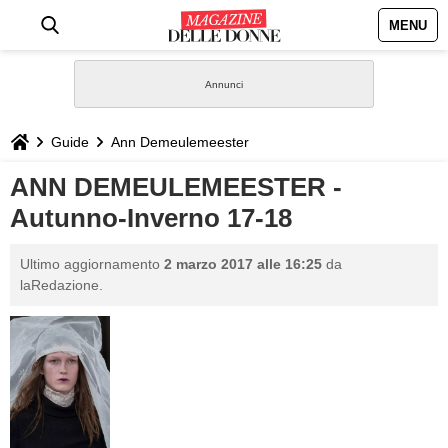
MENU
HOME
NEWS
Guide
Ann Demeulemeester
STILE
ANN DEMEULEMEESTER -
Autunno-Inverno 17-18
BIOGRAFIE
Ultimo aggiornamento
2 marzo 2017 alle 16:25
da
DEFINIZIONI
laRedazione.
GASTRONOMIA
CAPELLI
SESSO