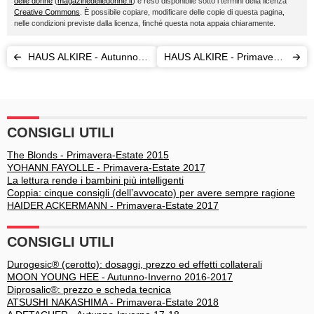
delle donne
(
magazinedelledonne.it
) è reso disponibile sotto i termini della licenza
Creative Commons
. È possibile copiare, modificare delle copie di questa pagina,
nelle condizioni previste dalla licenza, finché questa nota appaia chiaramente.
HAUS ALKIRE - Autunno-
HAUS ALKIRE - Primavera-
Inverno 17-18
Estate 2018
CONSIGLI UTILI
The Blonds - Primavera-Estate 2015
YOHANN FAYOLLE - Primavera-Estate 2017
La lettura rende i bambini più intelligenti
Coppia: cinque consigli (dell’avvocato) per avere sempre ragione
HAIDER ACKERMANN - Primavera-Estate 2017
CONSIGLI UTILI
Durogesic® (cerotto): dosaggi, prezzo ed effetti collaterali
MOON YOUNG HEE - Autunno-Inverno 2016-2017
Diprosalic®: prezzo e scheda tecnica
ATSUSHI NAKASHIMA - Primavera-Estate 2018