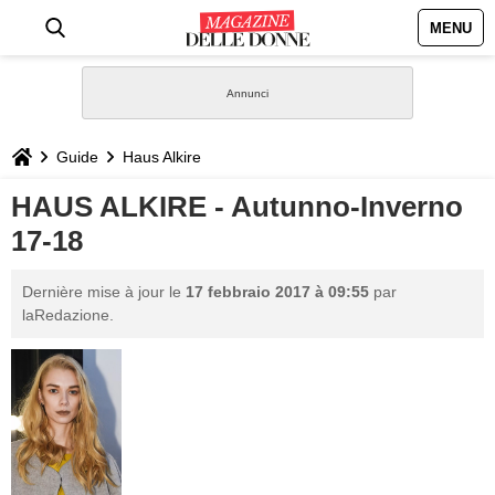
MENU
HOME
NEWS
Guide
Haus Alkire
STILE
HAUS ALKIRE - Autunno-Inverno
17-18
BIOGRAFIE
Dernière mise à jour le
17 febbraio 2017 à 09:55
par
DEFINIZIONI
laRedazione.
GASTRONOMIA
CAPELLI
SESSO