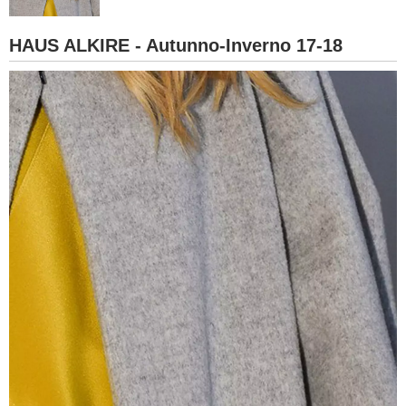
BAMBINO
HAUS ALKIRE - Autunno-Inverno 17-18
DIETA
GUIDE
FORUM